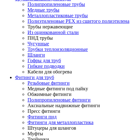
Полипропиленовые трубы
Медные трубы
Металлопластиковые трубы
Полиэтиленовые PEX из сшитого полиэтилена
Трубы нержавеющие
Из оцинкованной стали
ПНД трубы
Чугунные
Трубки теплоизоляционные
Шланги
Гофры для труб
Гибкие подводки
Кабели для обогрева
Фитинги для труб
Резьбовые фитинги
Медные фитинги под пайку
Обжимные фитинги
Полипропиленовые фитинги
Аксиальные надвижные фитинги
Пресс фитинги
Фитинги пнд
Фитинги для металлопластика
Штуцеры для шлангов
Муфты
Тройники