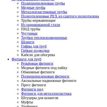
Полипропиленовые трубы
Медные трубы
Металлопластиковые трубы
Полиэтиленовые PEX из сшитого полиэтилена
Трубы нержавеющие
Из оцинкованной стали
ПНД трубы
Чугунные
Трубки теплоизоляционные
Шланги
Гофры для труб
Гибкие подводки
Кабели для обогрева
Фитинги для труб
Резьбовые фитинги
Медные фитинги под пайку
Обжимные фитинги
Полипропиленовые фитинги
Аксиальные надвижные фитинги
Пресс фитинги
Фитинги пнд
Фитинги для металлопластика
Штуцеры для шлангов
Муфты
Тройники