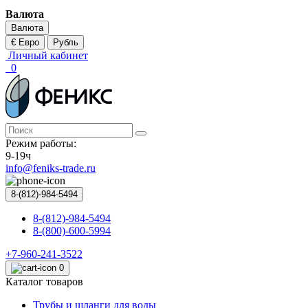
Валюта
Валюта
€ Евро
Рубль
Личный кабинет
0
Режим работы:
9-19ч
info@feniks-trade.ru
8-(812)-984-5494
8-(812)-984-5494
8-(800)-600-5994
+7-960-241-3522
0
Каталог товаров
Трубы и шланги для воды