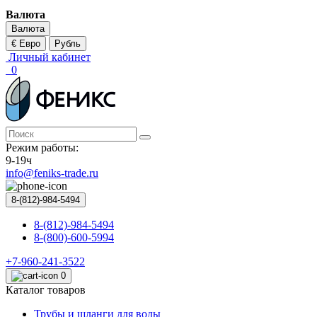
Валюта
Валюта
€ Евро
Рубль
Личный кабинет
0
Режим работы:
9-19ч
info@feniks-trade.ru
8-(812)-984-5494
8-(812)-984-5494
8-(800)-600-5994
+7-960-241-3522
0
Каталог товаров
Трубы и шланги для воды