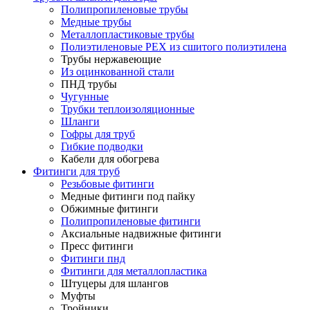
Полипропиленовые трубы
Медные трубы
Металлопластиковые трубы
Полиэтиленовые PEX из сшитого полиэтилена
Трубы нержавеющие
Из оцинкованной стали
ПНД трубы
Чугунные
Трубки теплоизоляционные
Шланги
Гофры для труб
Гибкие подводки
Кабели для обогрева
Фитинги для труб
Резьбовые фитинги
Медные фитинги под пайку
Обжимные фитинги
Полипропиленовые фитинги
Аксиальные надвижные фитинги
Пресс фитинги
Фитинги пнд
Фитинги для металлопластика
Штуцеры для шлангов
Муфты
Тройники