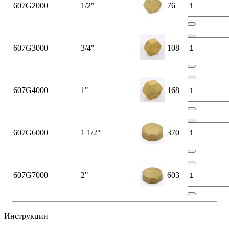
607G2000
1/2"
76
607G3000
3/4"
108
607G4000
1"
168
607G6000
1 1/2"
370
607G7000
2"
603
Инструкции