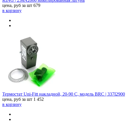
RING | 234N2000 никелированная латунь
цена, руб за шт
679
в корзину
Термостат Uni-Fitt накладной, 20-90 C, модель BRC | 337I2900
цена, руб за шт
1 452
в корзину