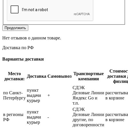
Продолжить
Нет отзывов о данном товаре.
Доставка по РФ
Варианты доставки
Стоимос
Место
Транспортные
Доставка
Самовывоз
доставки 
доставки:
компании
физли
СДЭК
пункт
по Санкт-
Деловые Линии
рассчитыва
выдачи
+
Петербургу
Яндекс Go и
в корзине
курьер
т.п.
СДЭК
пункт
в регионы
Деловые Линии
рассчитыва
выдачи
-
РФ
другие, по
в корзине
курьер
договоренности