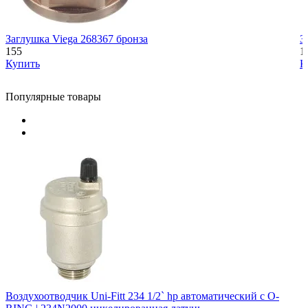
Заглушка Viega 268367 бронза
З
155
1
Купить
К
Популярные товары
Воздухоотводчик Uni-Fitt 234 1/2` hp автоматический с O-