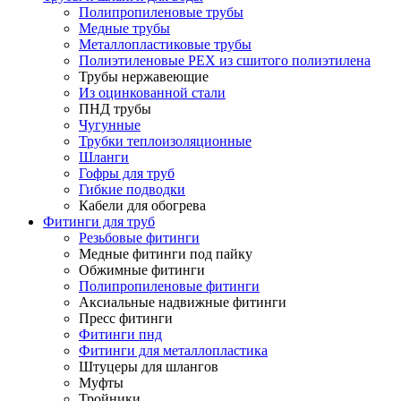
Полипропиленовые трубы
Медные трубы
Металлопластиковые трубы
Полиэтиленовые PEX из сшитого полиэтилена
Трубы нержавеющие
Из оцинкованной стали
ПНД трубы
Чугунные
Трубки теплоизоляционные
Шланги
Гофры для труб
Гибкие подводки
Кабели для обогрева
Фитинги для труб
Резьбовые фитинги
Медные фитинги под пайку
Обжимные фитинги
Полипропиленовые фитинги
Аксиальные надвижные фитинги
Пресс фитинги
Фитинги пнд
Фитинги для металлопластика
Штуцеры для шлангов
Муфты
Тройники