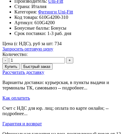
Производитель:
Uni-Fitt
Страна: Италия
Категория:
Фитинги Uni-Fitt
Код товара:
610G4200-310
Артикул:
610G4200
Бонусные баллы:
Бонусы
Срок поставки:
1-3 раб. дня
Цена (с НДС), руб за шт:
734
Запросить оптовую цену
Количество:
-
+
Купить
Быстрый заказ
Рассчитать доставку
Варианты доставки: курьерская, в пункты выдачи и
терминалы ТК, самовывоз -- подробнее...
Как оплатить
Счет с НДС для юр. лиц; оплата по карте онлайн; --
подробнее...
Гарантия и возврат
Официальная гарантия на весь поставленный товар от 12