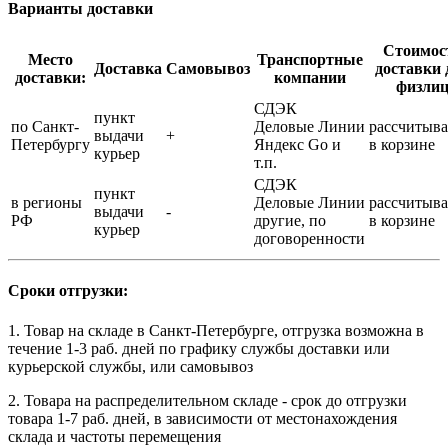
Варианты доставки
Стоимос
Место
Транспортные
Доставка
Самовывоз
доставки 
доставки:
компании
физли
СДЭК
пункт
по Санкт-
Деловые Линии
рассчитыва
выдачи
+
Петербургу
Яндекс Go и
в корзине
курьер
т.п.
СДЭК
пункт
в регионы
Деловые Линии
рассчитыва
выдачи
-
РФ
другие, по
в корзине
курьер
договоренности
Сроки отгрузки:
1. Товар на складе в Санкт-Петербурге, отгрузка возможна в
течение 1-3 раб. дней по графику службы доставки или
курьерской службы, или самовывоз
2. Товара на распределительном складе - срок до отгрузки
товара 1-7 раб. дней, в зависимости от местонахождения
склада и частоты перемещения