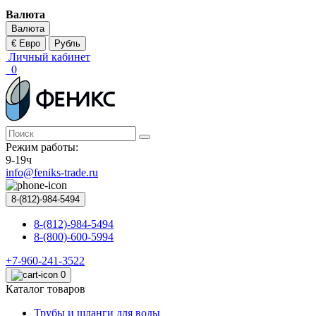
Валюта
Валюта
€ Евро
Рубль
Личный кабинет
0
Режим работы:
9-19ч
info@feniks-trade.ru
8-(812)-984-5494
8-(812)-984-5494
8-(800)-600-5994
+7-960-241-3522
0
Каталог товаров
Трубы и шланги для воды