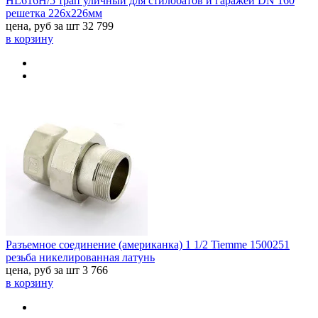
HL616H/5 трап уличный для стилобатов и гаражей DN 160
решетка 226х226мм
цена, руб за шт
32 799
в корзину
Разъемное соединение (американка) 1 1/2 Tiemme 1500251
резьба никелированная латунь
цена, руб за шт
3 766
в корзину