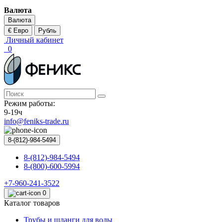
Валюта
Валюта
€ Евро
Рубль
Личный кабинет
0
Режим работы:
9-19ч
info@feniks-trade.ru
8-(812)-984-5494
8-(812)-984-5494
8-(800)-600-5994
+7-960-241-3522
0
Каталог товаров
Трубы и шланги для воды