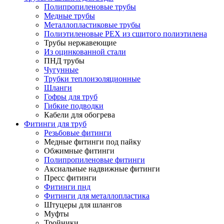
Полипропиленовые трубы
Медные трубы
Металлопластиковые трубы
Полиэтиленовые PEX из сшитого полиэтилена
Трубы нержавеющие
Из оцинкованной стали
ПНД трубы
Чугунные
Трубки теплоизоляционные
Шланги
Гофры для труб
Гибкие подводки
Кабели для обогрева
Фитинги для труб
Резьбовые фитинги
Медные фитинги под пайку
Обжимные фитинги
Полипропиленовые фитинги
Аксиальные надвижные фитинги
Пресс фитинги
Фитинги пнд
Фитинги для металлопластика
Штуцеры для шлангов
Муфты
Тройники