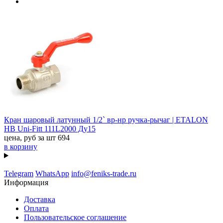
Кран шаровый латунный 1/2` вр-нр ручка-рычаг | ETALON
HВ Uni-Fitt 111L2000 Ду15
цена, руб за шт
694
в корзину
Telegram
WhatsApp
info@feniks-trade.ru
Информация
Доставка
Оплата
Пользовательское соглашение