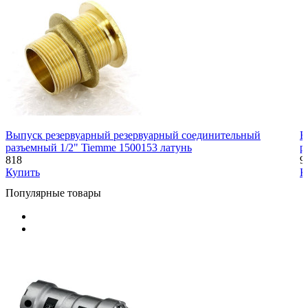
Выпуск резервуарный резервуарный соединительный
В
разъемный 1/2" Tiemme 1500153 латунь
р
818
9
Купить
К
Популярные товары