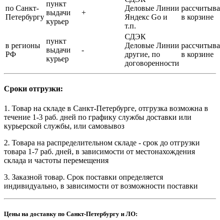
пункт
по Санкт-
Деловые Линии
рассчитыва
выдачи
+
Петербургу
Яндекс Go и
в корзине
курьер
т.п.
СДЭК
пункт
в регионы
Деловые Линии
рассчитыва
выдачи
-
РФ
другие, по
в корзине
курьер
договоренности
Сроки отгрузки:
1. Товар на складе в Санкт-Петербурге, отгрузка возможна в
течение 1-3 раб. дней по графику службы доставки или
курьерской службы, или самовывоз
2. Товара на распределительном складе - срок до отгрузки
товара 1-7 раб. дней, в зависимости от местонахождения
склада и частоты перемещения
3. Заказной товар. Срок поставки определяется
индивидуально, в зависимости от возможности поставки
Цены на доставку по Санкт-Петербургу и ЛО: