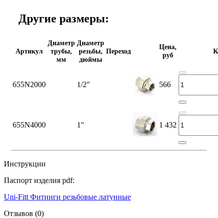
Другие размеры:
Диаметр
Диаметр
Цена,
Артикул
трубы,
резьбы,
Переход
К
руб
мм
дюймы
655N2000
1/2"
566
655N4000
1"
1 432
Инструкции
Паспорт изделия pdf:
Uni-Fitt Фитинги резьбовые латунные
Отзывов (0)