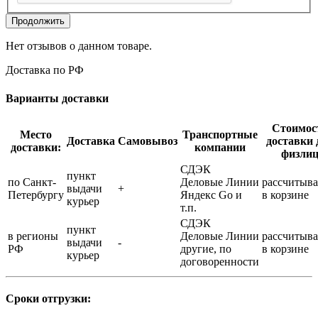
Продолжить
Нет отзывов о данном товаре.
Доставка по РФ
Варианты доставки
Стоимос
Место
Транспортные
Доставка
Самовывоз
доставки 
доставки:
компании
физли
СДЭК
пункт
по Санкт-
Деловые Линии
рассчитыва
выдачи
+
Петербургу
Яндекс Go и
в корзине
курьер
т.п.
СДЭК
пункт
в регионы
Деловые Линии
рассчитыва
выдачи
-
РФ
другие, по
в корзине
курьер
договоренности
Сроки отгрузки: