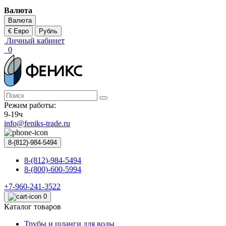
Валюта
Валюта
€ Евро
Рубль
Личный кабинет
0
Режим работы:
9-19ч
info@feniks-trade.ru
8-(812)-984-5494
8-(812)-984-5494
8-(800)-600-5994
+7-960-241-3522
0
Каталог товаров
Трубы и шланги для воды