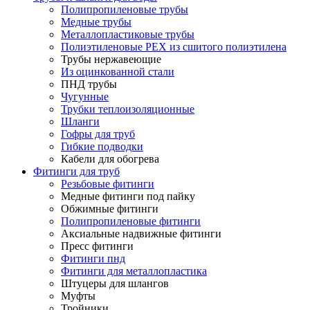
Полипропиленовые трубы
Медные трубы
Металлопластиковые трубы
Полиэтиленовые PEX из сшитого полиэтилена
Трубы нержавеющие
Из оцинкованной стали
ПНД трубы
Чугунные
Трубки теплоизоляционные
Шланги
Гофры для труб
Гибкие подводки
Кабели для обогрева
Фитинги для труб
Резьбовые фитинги
Медные фитинги под пайку
Обжимные фитинги
Полипропиленовые фитинги
Аксиальные надвижные фитинги
Пресс фитинги
Фитинги пнд
Фитинги для металлопластика
Штуцеры для шлангов
Муфты
Тройники