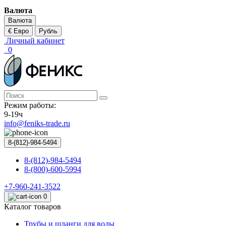
Валюта
Валюта
€ Евро
Рубль
Личный кабинет
0
Режим работы:
9-19ч
info@feniks-trade.ru
8-(812)-984-5494
8-(812)-984-5494
8-(800)-600-5994
+7-960-241-3522
0
Каталог товаров
Трубы и шланги для воды