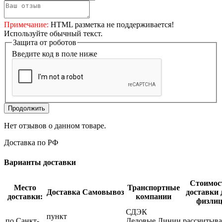
Примечание:
HTML разметка не поддерживается!
Используйте обычный текст.
Защита от роботов
Введите код в поле ниже
Продолжить
Нет отзывов о данном товаре.
Доставка по РФ
Варианты доставки
Стоимос
Место
Транспортные
Доставка
Самовывоз
доставки 
доставки:
компании
физли
СДЭК
пункт
по Санкт-
Деловые Линии
рассчитыва