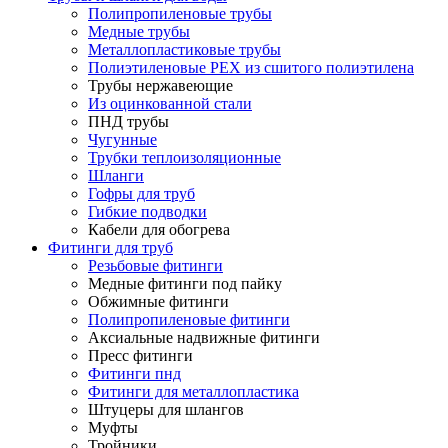
Полипропиленовые трубы
Медные трубы
Металлопластиковые трубы
Полиэтиленовые PEX из сшитого полиэтилена
Трубы нержавеющие
Из оцинкованной стали
ПНД трубы
Чугунные
Трубки теплоизоляционные
Шланги
Гофры для труб
Гибкие подводки
Кабели для обогрева
Фитинги для труб
Резьбовые фитинги
Медные фитинги под пайку
Обжимные фитинги
Полипропиленовые фитинги
Аксиальные надвижные фитинги
Пресс фитинги
Фитинги пнд
Фитинги для металлопластика
Штуцеры для шлангов
Муфты
Тройники