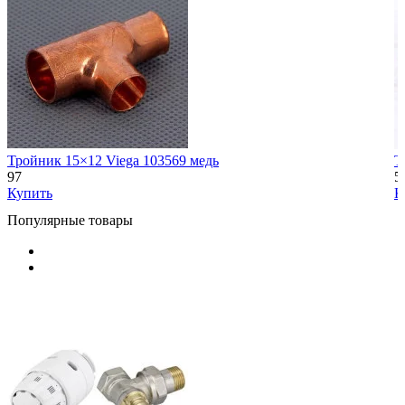
Тройник 15×12 Viega 103569 медь
Т
97
5
Купить
К
Популярные товары