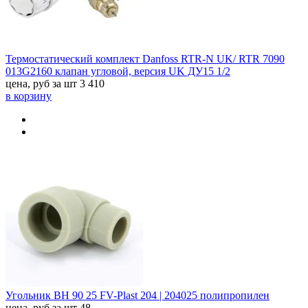
Термостатический комплект Danfoss RTR-N UK/ RTR 7090
013G2160 клапан угловой, версия UK ДУ15 1/2
цена, руб за шт
3 410
в корзину
Угольник ВН 90 25 FV-Plast 204 | 204025 полипропилен
цена, руб за шт
48