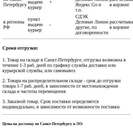
выдачи
+
Петербургу
Яндекс Go и
в корзине
курьер
т.п.
СДЭК
пункт
в регионы
Деловые Линии
рассчитыва
выдачи
-
РФ
другие, по
в корзине
курьер
договоренности
Сроки отгрузки:
1. Товар на складе в Санкт-Петербурге, отгрузка возможна в
течение 1-3 раб. дней по графику службы доставки или
курьерской службы, или самовывоз
2. Товара на распределительном складе - срок до отгрузки
товара 1-7 раб. дней, в зависимости от местонахождения
склада и частоты перемещения
3. Заказной товар. Срок поставки определяется
индивидуально, в зависимости от возможности поставки
Цены на доставку по Санкт-Петербургу и ЛО: