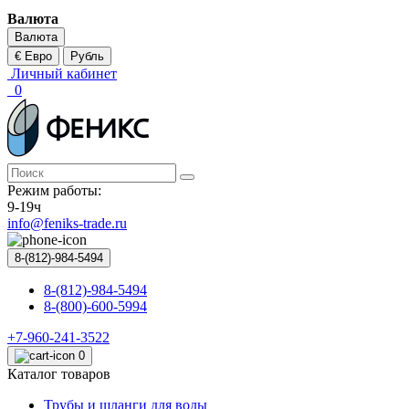
Валюта
Валюта
€ Евро
Рубль
Личный кабинет
0
Режим работы:
9-19ч
info@feniks-trade.ru
8-(812)-984-5494
8-(812)-984-5494
8-(800)-600-5994
+7-960-241-3522
0
Каталог товаров
Трубы и шланги для воды