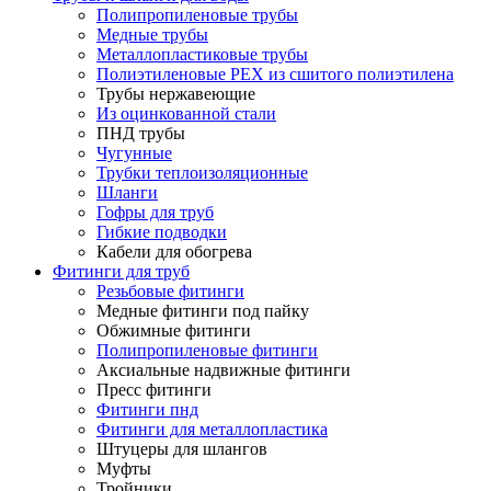
Полипропиленовые трубы
Медные трубы
Металлопластиковые трубы
Полиэтиленовые PEX из сшитого полиэтилена
Трубы нержавеющие
Из оцинкованной стали
ПНД трубы
Чугунные
Трубки теплоизоляционные
Шланги
Гофры для труб
Гибкие подводки
Кабели для обогрева
Фитинги для труб
Резьбовые фитинги
Медные фитинги под пайку
Обжимные фитинги
Полипропиленовые фитинги
Аксиальные надвижные фитинги
Пресс фитинги
Фитинги пнд
Фитинги для металлопластика
Штуцеры для шлангов
Муфты
Тройники