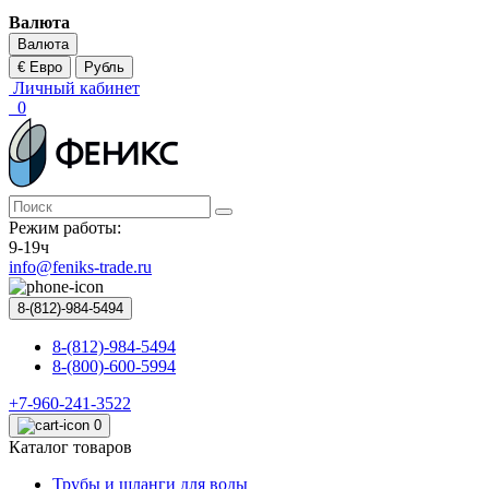
Валюта
Валюта
€ Евро
Рубль
Личный кабинет
0
Режим работы:
9-19ч
info@feniks-trade.ru
8-(812)-984-5494
8-(812)-984-5494
8-(800)-600-5994
+7-960-241-3522
0
Каталог товаров
Трубы и шланги для воды