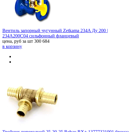
Вентиль запорный чугунный Zetkama 234A Ду 200 |
234A200C04 сильфонный фланцевый
цена, руб за шт
300 684
в корзину
Тройник переходной 25-20-25 Rehau RX+ 13777321001 бронза