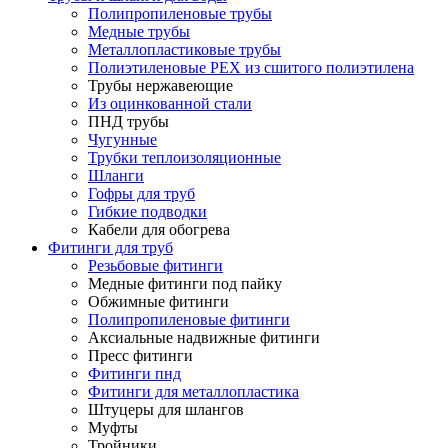
Полипропиленовые трубы
Медные трубы
Металлопластиковые трубы
Полиэтиленовые PEX из сшитого полиэтилена
Трубы нержавеющие
Из оцинкованной стали
ПНД трубы
Чугунные
Трубки теплоизоляционные
Шланги
Гофры для труб
Гибкие подводки
Кабели для обогрева
Фитинги для труб
Резьбовые фитинги
Медные фитинги под пайку
Обжимные фитинги
Полипропиленовые фитинги
Аксиальные надвижные фитинги
Пресс фитинги
Фитинги пнд
Фитинги для металлопластика
Штуцеры для шлангов
Муфты
Тройники