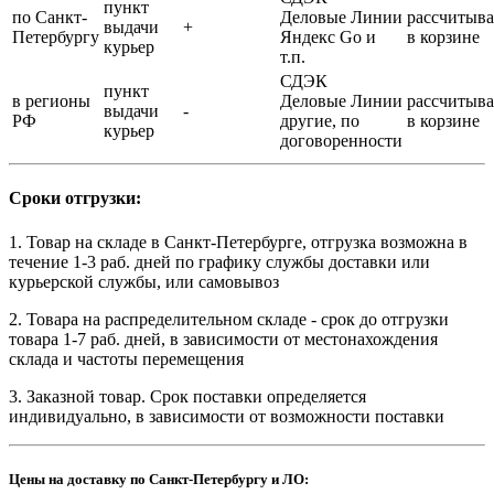
пункт
по Санкт-
Деловые Линии
рассчитыва
выдачи
+
Петербургу
Яндекс Go и
в корзине
курьер
т.п.
СДЭК
пункт
в регионы
Деловые Линии
рассчитыва
выдачи
-
РФ
другие, по
в корзине
курьер
договоренности
Сроки отгрузки:
1. Товар на складе в Санкт-Петербурге, отгрузка возможна в
течение 1-3 раб. дней по графику службы доставки или
курьерской службы, или самовывоз
2. Товара на распределительном складе - срок до отгрузки
товара 1-7 раб. дней, в зависимости от местонахождения
склада и частоты перемещения
3. Заказной товар. Срок поставки определяется
индивидуально, в зависимости от возможности поставки
Цены на доставку по Санкт-Петербургу и ЛО: