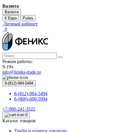
Валюта
Валюта
€ Евро
Рубль
Личный кабинет
0
Режим работы:
9-19ч
info@feniks-trade.ru
8-(812)-984-5494
8-(812)-984-5494
8-(800)-600-5994
+7-960-241-3522
0
Каталог товаров
Трубы и шланги для воды