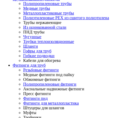
Полипропиленовые трубы
Медные трубы
Металлопластиковые трубы
Полиэтиленовые PEX из сшитого полиэтилена
Трубы нержавеющие
Из оцинкованной стали
ПНД трубы
Чугунные
Трубки теплоизоляционные
Шланги
Гофры для труб
Гибкие подводки
Кабели для обогрева
Фитинги для труб
Резьбовые фитинги
Медные фитинги под пайку
Обжимные фитинги
Полипропиленовые фитинги
Аксиальные надвижные фитинги
Пресс фитинги
Фитинги пнд
Фитинги для металлопластика
Штуцеры для шлангов
Муфты
Тройники