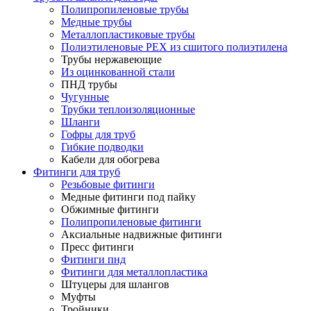
Полипропиленовые трубы
Медные трубы
Металлопластиковые трубы
Полиэтиленовые PEX из сшитого полиэтилена
Трубы нержавеющие
Из оцинкованной стали
ПНД трубы
Чугунные
Трубки теплоизоляционные
Шланги
Гофры для труб
Гибкие подводки
Кабели для обогрева
Фитинги для труб
Резьбовые фитинги
Медные фитинги под пайку
Обжимные фитинги
Полипропиленовые фитинги
Аксиальные надвижные фитинги
Пресс фитинги
Фитинги пнд
Фитинги для металлопластика
Штуцеры для шлангов
Муфты
Тройники