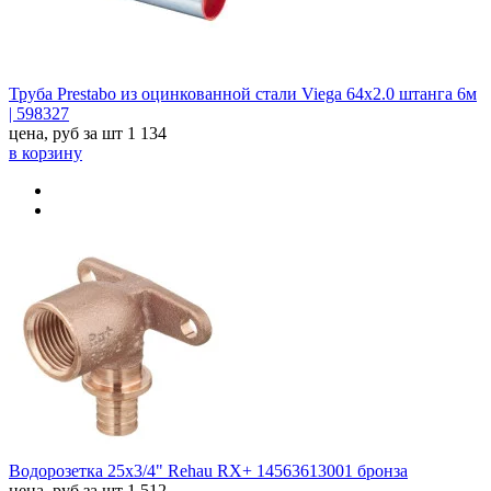
Труба Prestabo из оцинкованной стали Viega 64x2.0 штанга 6м
| 598327
цена, руб за шт
1 134
в корзину
Водорозетка 25x3/4" Rehau RX+ 14563613001 бронза
цена, руб за шт
1 512