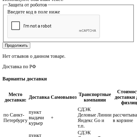
Защита от роботов
Введите код в поле ниже
Продолжить
Нет отзывов о данном товаре.
Доставка по РФ
Варианты доставки
Стоимос
Место
Транспортные
Доставка
Самовывоз
доставки 
доставки:
компании
физли
СДЭК
пункт
по Санкт-
Деловые Линии
рассчитыва
выдачи
+
Петербургу
Яндекс Go и
в корзине
курьер
т.п.
СДЭК
пункт