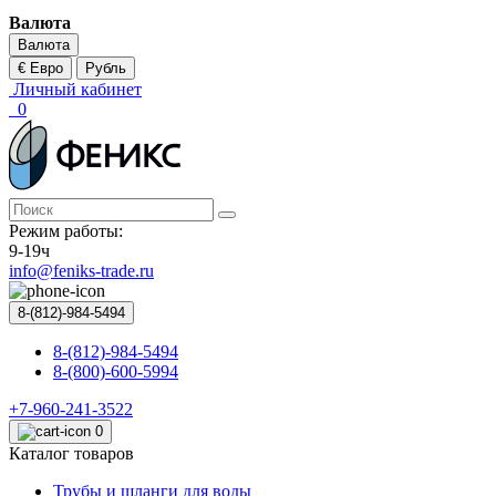
Валюта
Валюта
€ Евро
Рубль
Личный кабинет
0
Режим работы:
9-19ч
info@feniks-trade.ru
8-(812)-984-5494
8-(812)-984-5494
8-(800)-600-5994
+7-960-241-3522
0
Каталог товаров
Трубы и шланги для воды