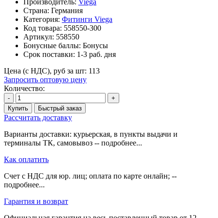
Производитель:
Viega
Страна: Германия
Категория:
Фитинги Viega
Код товара:
558550-300
Артикул:
558550
Бонусные баллы:
Бонусы
Срок поставки:
1-3 раб. дня
Цена (с НДС), руб за шт:
113
Запросить оптовую цену
Количество:
-
+
Купить
Быстрый заказ
Рассчитать доставку
Варианты доставки: курьерская, в пункты выдачи и
терминалы ТК, самовывоз -- подробнее...
Как оплатить
Счет с НДС для юр. лиц; оплата по карте онлайн; --
подробнее...
Гарантия и возврат
Официальная гарантия на весь поставленный товар от 12