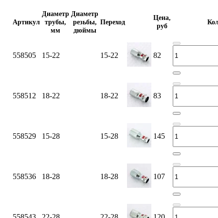
Диаметр
Диаметр
Цена,
Артикул
трубы,
резьбы,
Переход
Кол
руб
мм
дюймы
558505
15-22
15-22
82
558512
18-22
18-22
83
558529
15-28
15-28
145
558536
18-28
18-28
107
558543
22-28
22-28
120