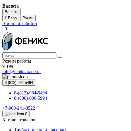
Валюта
Валюта
€ Евро
Рубль
Личный кабинет
0
Режим работы:
9-19ч
info@feniks-trade.ru
8-(812)-984-5494
8-(812)-984-5494
8-(800)-600-5994
+7-960-241-3522
0
Каталог товаров
Трубы и шланги для воды