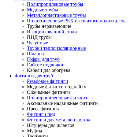
Полипропиленовые трубы
Медные трубы
Металлопластиковые трубы
Полиэтиленовые PEX из сшитого полиэтилена
Трубы нержавеющие
Из оцинкованной стали
ПНД трубы
Чугунные
Трубки теплоизоляционные
Шланги
Гофры для труб
Гибкие подводки
Кабели для обогрева
Фитинги для труб
Резьбовые фитинги
Медные фитинги под пайку
Обжимные фитинги
Полипропиленовые фитинги
Аксиальные надвижные фитинги
Пресс фитинги
Фитинги пнд
Фитинги для металлопластика
Штуцеры для шлангов
Муфты
Тройники