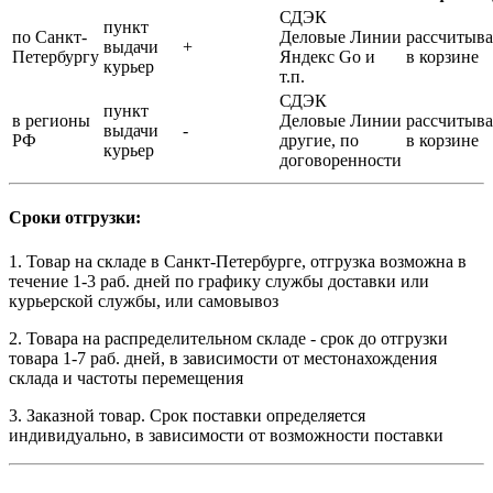
СДЭК
пункт
по Санкт-
Деловые Линии
рассчитыва
выдачи
+
Петербургу
Яндекс Go и
в корзине
курьер
т.п.
СДЭК
пункт
в регионы
Деловые Линии
рассчитыва
выдачи
-
РФ
другие, по
в корзине
курьер
договоренности
Сроки отгрузки:
1. Товар на складе в Санкт-Петербурге, отгрузка возможна в
течение 1-3 раб. дней по графику службы доставки или
курьерской службы, или самовывоз
2. Товара на распределительном складе - срок до отгрузки
товара 1-7 раб. дней, в зависимости от местонахождения
склада и частоты перемещения
3. Заказной товар. Срок поставки определяется
индивидуально, в зависимости от возможности поставки