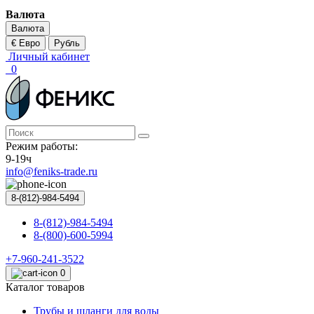
Валюта
Валюта
€ Евро
Рубль
Личный кабинет
0
Режим работы:
9-19ч
info@feniks-trade.ru
8-(812)-984-5494
8-(812)-984-5494
8-(800)-600-5994
+7-960-241-3522
0
Каталог товаров
Трубы и шланги для воды