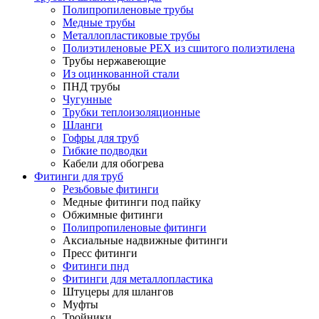
Полипропиленовые трубы
Медные трубы
Металлопластиковые трубы
Полиэтиленовые PEX из сшитого полиэтилена
Трубы нержавеющие
Из оцинкованной стали
ПНД трубы
Чугунные
Трубки теплоизоляционные
Шланги
Гофры для труб
Гибкие подводки
Кабели для обогрева
Фитинги для труб
Резьбовые фитинги
Медные фитинги под пайку
Обжимные фитинги
Полипропиленовые фитинги
Аксиальные надвижные фитинги
Пресс фитинги
Фитинги пнд
Фитинги для металлопластика
Штуцеры для шлангов
Муфты
Тройники