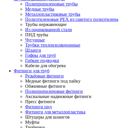
Полипропиленовые трубы
Медные трубы
Металлопластиковые трубы
Полиэтиленовые PEX из сшитого полиэтилена
Трубы нержавеющие
Из оцинкованной стали
ПНД трубы
Чугунные
Трубки теплоизоляционные
Шланги
Гофры для труб
Гибкие подводки
Кабели для обогрева
Фитинги для труб
Резьбовые фитинги
Медные фитинги под пайку
Обжимные фитинги
Полипропиленовые фитинги
Аксиальные надвижные фитинги
Пресс фитинги
Фитинги пнд
Фитинги для металлопластика
Штуцеры для шлангов
Муфты
Тройники