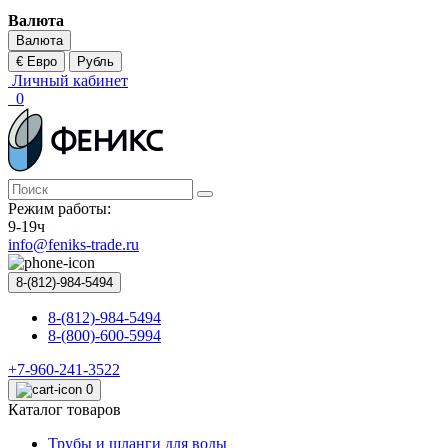
Валюта
Валюта
€ Евро
Рубль
Личный кабинет
0
Режим работы:
9-19ч
info@feniks-trade.ru
8-(812)-984-5494
8-(812)-984-5494
8-(800)-600-5994
+7-960-241-3522
0
Каталог товаров
Трубы и шланги для воды