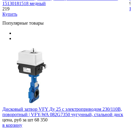
15130181518 медный
9
219
К
Купить
Популярные товары
Дисковый затвор VFY Ду 25 с электроприводом 230/110В,
поворотный | VFY-WA 082G7350 чугунный, стальной диск
цена, руб за шт
68 350
в корзину