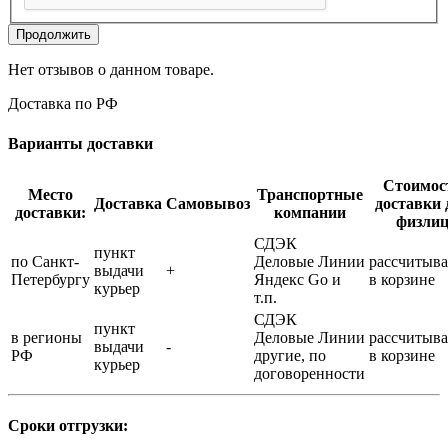
Продолжить
Нет отзывов о данном товаре.
Доставка по РФ
Варианты доставки
Стоимос
Место
Транспортные
Доставка
Самовывоз
доставки 
доставки:
компании
физли
СДЭК
пункт
по Санкт-
Деловые Линии
рассчитыва
выдачи
+
Петербургу
Яндекс Go и
в корзине
курьер
т.п.
СДЭК
пункт
в регионы
Деловые Линии
рассчитыва
выдачи
-
РФ
другие, по
в корзине
курьер
договоренности
Сроки отгрузки: