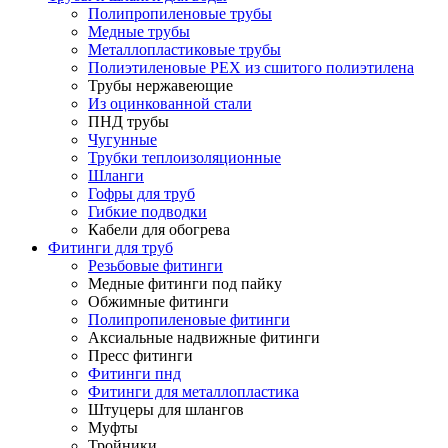
Полипропиленовые трубы
Медные трубы
Металлопластиковые трубы
Полиэтиленовые PEX из сшитого полиэтилена
Трубы нержавеющие
Из оцинкованной стали
ПНД трубы
Чугунные
Трубки теплоизоляционные
Шланги
Гофры для труб
Гибкие подводки
Кабели для обогрева
Фитинги для труб
Резьбовые фитинги
Медные фитинги под пайку
Обжимные фитинги
Полипропиленовые фитинги
Аксиальные надвижные фитинги
Пресс фитинги
Фитинги пнд
Фитинги для металлопластика
Штуцеры для шлангов
Муфты
Тройники