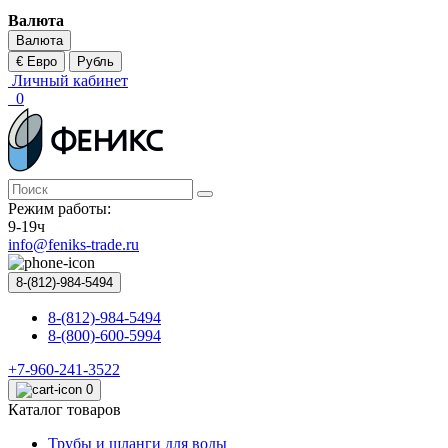
Валюта
Валюта
€ Евро
Рубль
Личный кабинет
0
Режим работы:
9-19ч
info@feniks-trade.ru
8-(812)-984-5494
8-(812)-984-5494
8-(800)-600-5994
+7-960-241-3522
0
Каталог товаров
Трубы и шланги для воды