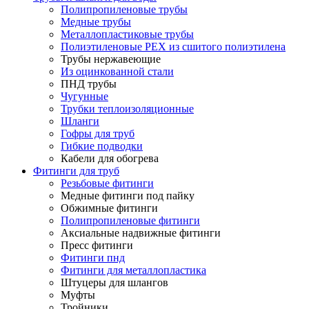
Полипропиленовые трубы
Медные трубы
Металлопластиковые трубы
Полиэтиленовые PEX из сшитого полиэтилена
Трубы нержавеющие
Из оцинкованной стали
ПНД трубы
Чугунные
Трубки теплоизоляционные
Шланги
Гофры для труб
Гибкие подводки
Кабели для обогрева
Фитинги для труб
Резьбовые фитинги
Медные фитинги под пайку
Обжимные фитинги
Полипропиленовые фитинги
Аксиальные надвижные фитинги
Пресс фитинги
Фитинги пнд
Фитинги для металлопластика
Штуцеры для шлангов
Муфты
Тройники