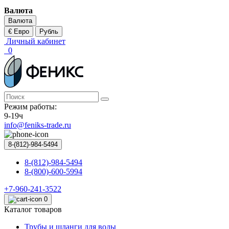
Валюта
Валюта
€ Евро
Рубль
Личный кабинет
0
Режим работы:
9-19ч
info@feniks-trade.ru
8-(812)-984-5494
8-(812)-984-5494
8-(800)-600-5994
+7-960-241-3522
0
Каталог товаров
Трубы и шланги для воды