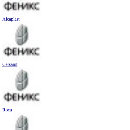
Alcaplast
Cersanit
Roca