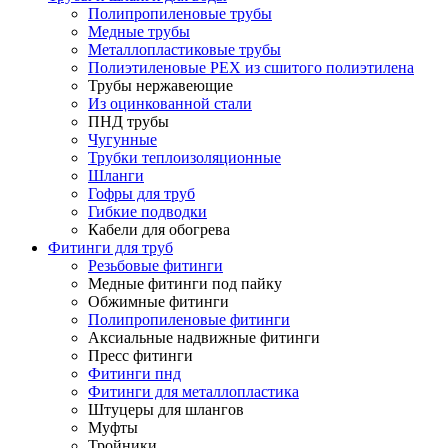
Полипропиленовые трубы
Медные трубы
Металлопластиковые трубы
Полиэтиленовые PEX из сшитого полиэтилена
Трубы нержавеющие
Из оцинкованной стали
ПНД трубы
Чугунные
Трубки теплоизоляционные
Шланги
Гофры для труб
Гибкие подводки
Кабели для обогрева
Фитинги для труб
Резьбовые фитинги
Медные фитинги под пайку
Обжимные фитинги
Полипропиленовые фитинги
Аксиальные надвижные фитинги
Пресс фитинги
Фитинги пнд
Фитинги для металлопластика
Штуцеры для шлангов
Муфты
Тройники