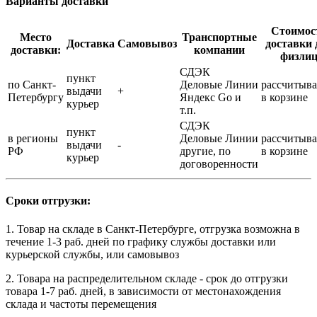
Варианты доставки
Стоимос
Место
Транспортные
Доставка
Самовывоз
доставки 
доставки:
компании
физли
СДЭК
пункт
по Санкт-
Деловые Линии
рассчитыва
выдачи
+
Петербургу
Яндекс Go и
в корзине
курьер
т.п.
СДЭК
пункт
в регионы
Деловые Линии
рассчитыва
выдачи
-
РФ
другие, по
в корзине
курьер
договоренности
Сроки отгрузки:
1. Товар на складе в Санкт-Петербурге, отгрузка возможна в
течение 1-3 раб. дней по графику службы доставки или
курьерской службы, или самовывоз
2. Товара на распределительном складе - срок до отгрузки
товара 1-7 раб. дней, в зависимости от местонахождения
склада и частоты перемещения