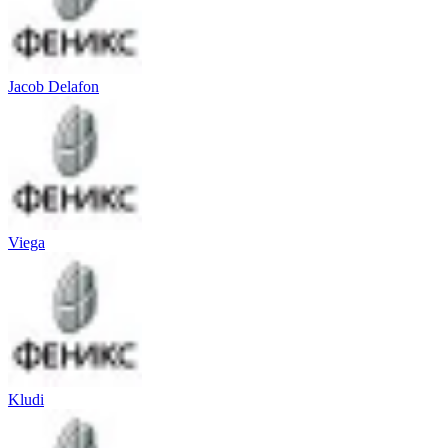
Jacob Delafon
Viega
Kludi