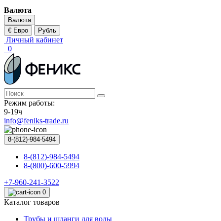
Валюта
Валюта
€ Евро
Рубль
Личный кабинет
0
Режим работы:
9-19ч
info@feniks-trade.ru
8-(812)-984-5494
8-(812)-984-5494
8-(800)-600-5994
+7-960-241-3522
0
Каталог товаров
Трубы и шланги для воды