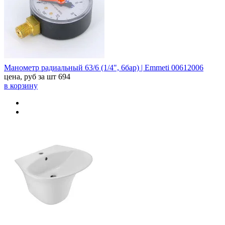
Манометр радиальный 63/6 (1/4", 6бар) | Emmeti 00612006
цена, руб за шт
694
в корзину