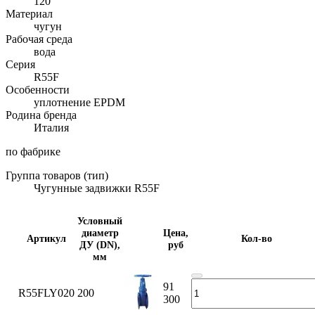
120
Материал
чугун
Рабочая среда
вода
Серия
R55F
Особенности
уплотнение EPDM
Родина бренда
Италия
по фабрике
Группа товаров (тип)
Чугунные задвижки R55F
Условный
диаметр
Цена,
Артикул
Кол-во
ДУ (DN),
руб
мм
91
R55FLY020
200
300