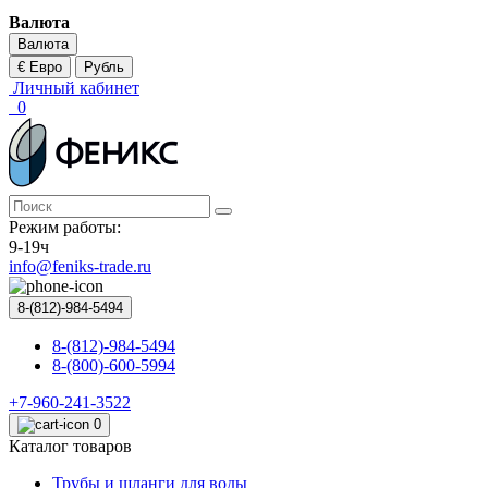
Валюта
Валюта
€ Евро
Рубль
Личный кабинет
0
Режим работы:
9-19ч
info@feniks-trade.ru
8-(812)-984-5494
8-(812)-984-5494
8-(800)-600-5994
+7-960-241-3522
0
Каталог товаров
Трубы и шланги для воды