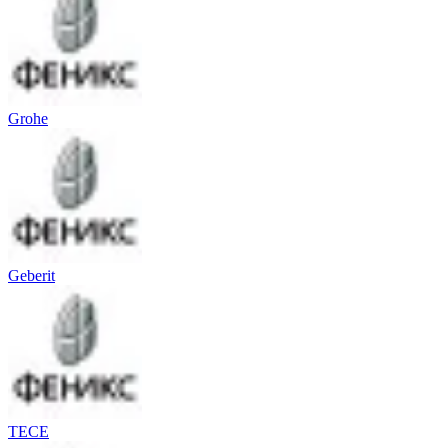
Grohe
Geberit
TECE