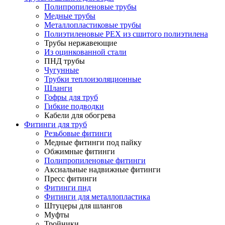
Полипропиленовые трубы
Медные трубы
Металлопластиковые трубы
Полиэтиленовые PEX из сшитого полиэтилена
Трубы нержавеющие
Из оцинкованной стали
ПНД трубы
Чугунные
Трубки теплоизоляционные
Шланги
Гофры для труб
Гибкие подводки
Кабели для обогрева
Фитинги для труб
Резьбовые фитинги
Медные фитинги под пайку
Обжимные фитинги
Полипропиленовые фитинги
Аксиальные надвижные фитинги
Пресс фитинги
Фитинги пнд
Фитинги для металлопластика
Штуцеры для шлангов
Муфты
Тройники