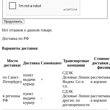
Продолжить
Нет отзывов о данном товаре.
Доставка по РФ
Варианты доставки
Стоимос
Место
Транспортные
Доставка
Самовывоз
доставки 
доставки:
компании
физли
СДЭК
пункт
по Санкт-
Деловые Линии
рассчитыва
выдачи
+
Петербургу
Яндекс Go и
в корзине
курьер
т.п.
СДЭК
пункт
в регионы
Деловые Линии
рассчитыва
выдачи
-
РФ
другие, по
в корзине
курьер
договоренности