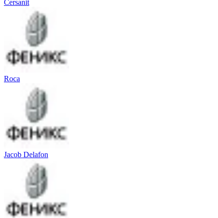
Cersanit
Roca
Jacob Delafon