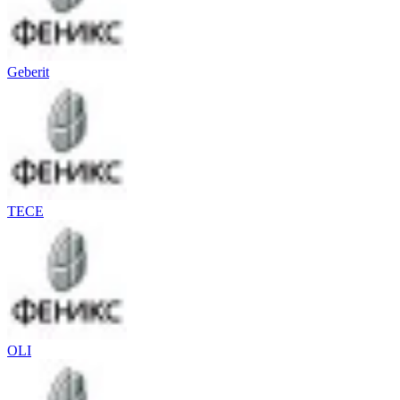
Geberit
TECE
OLI