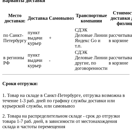
Варианты доставки
Стоимос
Место
Транспортные
Доставка
Самовывоз
доставки 
доставки:
компании
физли
СДЭК
пункт
по Санкт-
Деловые Линии
рассчитыва
выдачи
+
Петербургу
Яндекс Go и
в корзине
курьер
т.п.
СДЭК
пункт
в регионы
Деловые Линии
рассчитыва
выдачи
-
РФ
другие, по
в корзине
курьер
договоренности
Сроки отгрузки:
1. Товар на складе в Санкт-Петербурге, отгрузка возможна в
течение 1-3 раб. дней по графику службы доставки или
курьерской службы, или самовывоз
2. Товара на распределительном складе - срок до отгрузки
товара 1-7 раб. дней, в зависимости от местонахождения
склада и частоты перемещения