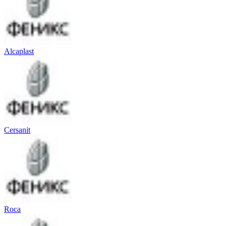
Alcaplast
Cersanit
Roca