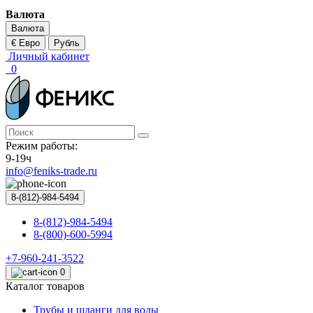
Валюта
Валюта
€ Евро
Рубль
Личный кабинет
0
Режим работы:
9-19ч
info@feniks-trade.ru
8-(812)-984-5494
8-(812)-984-5494
8-(800)-600-5994
+7-960-241-3522
0
Каталог товаров
Трубы и шланги для воды