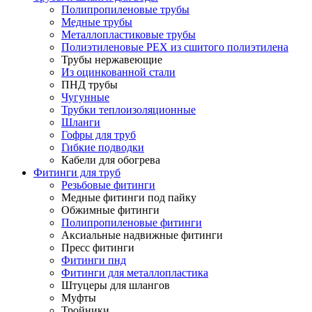
Полипропиленовые трубы
Медные трубы
Металлопластиковые трубы
Полиэтиленовые PEX из сшитого полиэтилена
Трубы нержавеющие
Из оцинкованной стали
ПНД трубы
Чугунные
Трубки теплоизоляционные
Шланги
Гофры для труб
Гибкие подводки
Кабели для обогрева
Фитинги для труб
Резьбовые фитинги
Медные фитинги под пайку
Обжимные фитинги
Полипропиленовые фитинги
Аксиальные надвижные фитинги
Пресс фитинги
Фитинги пнд
Фитинги для металлопластика
Штуцеры для шлангов
Муфты
Тройники