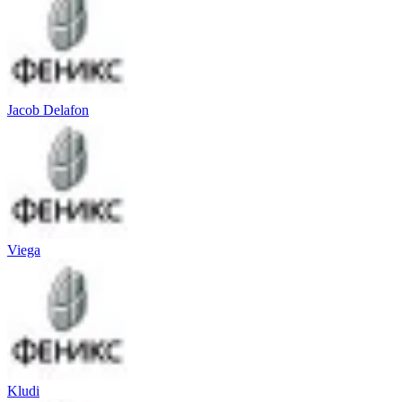
Jacob Delafon
Viega
Kludi