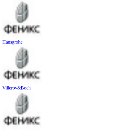
Hansgrohe
Villeroy&Boch