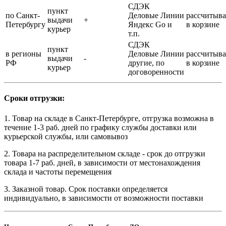
СДЭК
пункт
по Санкт-
Деловые Линии
рассчитыва
выдачи
+
Петербургу
Яндекс Go и
в корзине
курьер
т.п.
СДЭК
пункт
в регионы
Деловые Линии
рассчитыва
выдачи
-
РФ
другие, по
в корзине
курьер
договоренности
Сроки отгрузки:
1. Товар на складе в Санкт-Петербурге, отгрузка возможна в
течение 1-3 раб. дней по графику службы доставки или
курьерской службы, или самовывоз
2. Товара на распределительном складе - срок до отгрузки
товара 1-7 раб. дней, в зависимости от местонахождения
склада и частоты перемещения
3. Заказной товар. Срок поставки определяется
индивидуально, в зависимости от возможности поставки