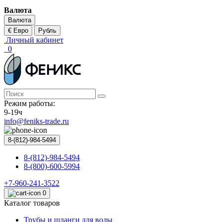
Валюта
Валюта
€ Евро
Рубль
Личный кабинет
0
Режим работы:
9-19ч
info@feniks-trade.ru
8-(812)-984-5494
8-(812)-984-5494
8-(800)-600-5994
+7-960-241-3522
0
Каталог товаров
Трубы и шланги для воды