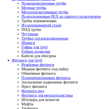
Полипропиленовые трубы
Медные трубы
Металлопластиковые трубы
Полиэтиленовые PEX из сшитого полиэтилена
Трубы нержавеющие
Из оцинкованной стали
ПНД трубы
Чугунные
Трубки теплоизоляционные
Шланги
Гофры для труб
Гибкие подводки
Кабели для обогрева
Фитинги для труб
Резьбовые фитинги
Медные фитинги под пайку
Обжимные фитинги
Полипропиленовые фитинги
Аксиальные надвижные фитинги
Пресс фитинги
Фитинги пнд
Фитинги для металлопластика
Штуцеры для шлангов
Муфты
Тройники