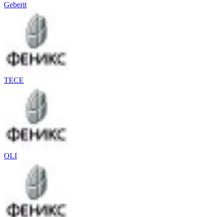
Geberit
TECE
OLI