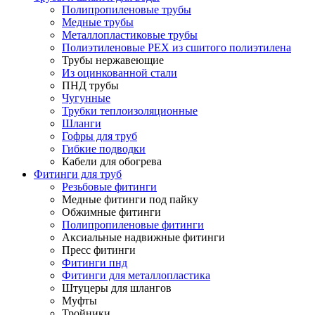
Полипропиленовые трубы
Медные трубы
Металлопластиковые трубы
Полиэтиленовые PEX из сшитого полиэтилена
Трубы нержавеющие
Из оцинкованной стали
ПНД трубы
Чугунные
Трубки теплоизоляционные
Шланги
Гофры для труб
Гибкие подводки
Кабели для обогрева
Фитинги для труб
Резьбовые фитинги
Медные фитинги под пайку
Обжимные фитинги
Полипропиленовые фитинги
Аксиальные надвижные фитинги
Пресс фитинги
Фитинги пнд
Фитинги для металлопластика
Штуцеры для шлангов
Муфты
Тройники