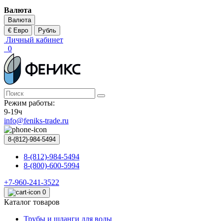
Валюта
Валюта
€ Евро
Рубль
Личный кабинет
0
Режим работы:
9-19ч
info@feniks-trade.ru
8-(812)-984-5494
8-(812)-984-5494
8-(800)-600-5994
+7-960-241-3522
0
Каталог товаров
Трубы и шланги для воды