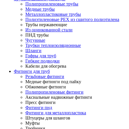
Полипропиленовые трубы
Медные трубы
Металлопластиковые трубы
Полиэтиленовые PEX из сшитого полиэтилена
Трубы нержавеющие
Из оцинкованной стали
ПНД трубы
Чугунные
Трубки теплоизоляционные
Шланги
Гофры для труб
Гибкие подводки
Кабели для обогрева
Фитинги для труб
Резьбовые фитинги
Медные фитинги под пайку
Обжимные фитинги
Полипропиленовые фитинги
Аксиальные надвижные фитинги
Пресс фитинги
Фитинги пнд
Фитинги для металлопластика
Штуцеры для шлангов
Муфты
Тройники