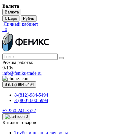
Валюта
Валюта
€ Евро
Рубль
Личный кабинет
0
Режим работы:
9-19ч
info@feniks-trade.ru
8-(812)-984-5494
8-(812)-984-5494
8-(800)-600-5994
+7-960-241-3522
0
Каталог товаров
Трубы и шланги для воды