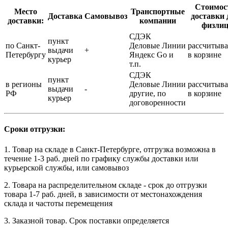
Стоимос
Место
Транспортные
Доставка
Самовывоз
доставки 
доставки:
компании
физли
СДЭК
пункт
по Санкт-
Деловые Линии
рассчитыва
выдачи
+
Петербургу
Яндекс Go и
в корзине
курьер
т.п.
СДЭК
пункт
в регионы
Деловые Линии
рассчитыва
выдачи
-
РФ
другие, по
в корзине
курьер
договоренности
Сроки отгрузки:
1. Товар на складе в Санкт-Петербурге, отгрузка возможна в
течение 1-3 раб. дней по графику службы доставки или
курьерской службы, или самовывоз
2. Товара на распределительном складе - срок до отгрузки
товара 1-7 раб. дней, в зависимости от местонахождения
склада и частоты перемещения
3. Заказной товар. Срок поставки определяется