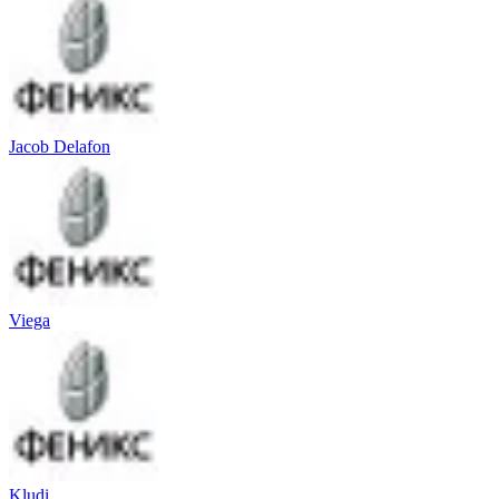
Jacob Delafon
Viega
Kludi