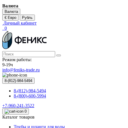
Валюта
Валюта
€ Евро
Рубль
Личный кабинет
0
Режим работы:
9-19ч
info@feniks-trade.ru
8-(812)-984-5494
8-(812)-984-5494
8-(800)-600-5994
+7-960-241-3522
0
Каталог товаров
Трубы и шланги для воды