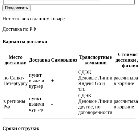
Продолжить
Нет отзывов о данном товаре.
Доставка по РФ
Варианты доставки
Стоимос
Место
Транспортные
Доставка
Самовывоз
доставки 
доставки:
компании
физли
СДЭК
пункт
по Санкт-
Деловые Линии
рассчитыва
выдачи
+
Петербургу
Яндекс Go и
в корзине
курьер
т.п.
СДЭК
пункт
в регионы
Деловые Линии
рассчитыва
выдачи
-
РФ
другие, по
в корзине
курьер
договоренности
Сроки отгрузки: