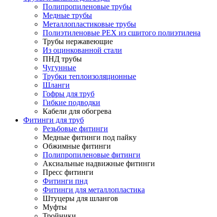
Полипропиленовые трубы
Медные трубы
Металлопластиковые трубы
Полиэтиленовые PEX из сшитого полиэтилена
Трубы нержавеющие
Из оцинкованной стали
ПНД трубы
Чугунные
Трубки теплоизоляционные
Шланги
Гофры для труб
Гибкие подводки
Кабели для обогрева
Фитинги для труб
Резьбовые фитинги
Медные фитинги под пайку
Обжимные фитинги
Полипропиленовые фитинги
Аксиальные надвижные фитинги
Пресс фитинги
Фитинги пнд
Фитинги для металлопластика
Штуцеры для шлангов
Муфты
Тройники