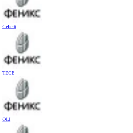
Geberit
TECE
OLI