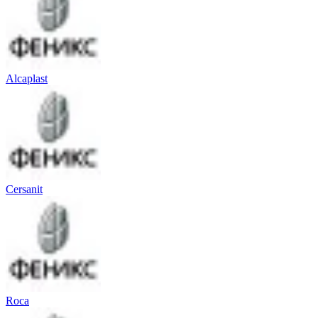
Alcaplast
Cersanit
Roca