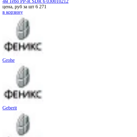
4м Tebo PP-R SDR 6 030010212
цена, руб за шт
6 271
в корзину
Grohe
Geberit