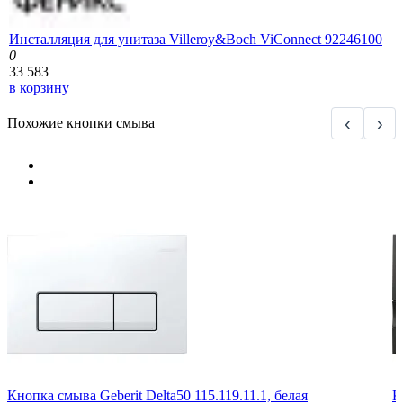
Инсталляция для унитаза Villeroy&Boch ViConnect 92246100
0
33 583
в корзину
‹
›
Похожие кнопки смыва
Кнопка смыва Geberit Delta50 115.119.11.1, белая
К