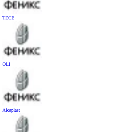
TECE
OLI
Alcaplast