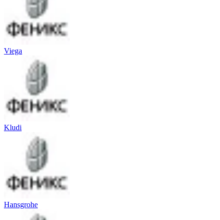
Viega
Kludi
Hansgrohe