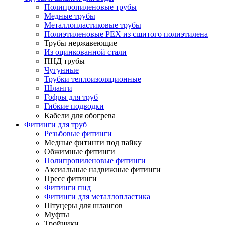
Полипропиленовые трубы
Медные трубы
Металлопластиковые трубы
Полиэтиленовые PEX из сшитого полиэтилена
Трубы нержавеющие
Из оцинкованной стали
ПНД трубы
Чугунные
Трубки теплоизоляционные
Шланги
Гофры для труб
Гибкие подводки
Кабели для обогрева
Фитинги для труб
Резьбовые фитинги
Медные фитинги под пайку
Обжимные фитинги
Полипропиленовые фитинги
Аксиальные надвижные фитинги
Пресс фитинги
Фитинги пнд
Фитинги для металлопластика
Штуцеры для шлангов
Муфты
Тройники