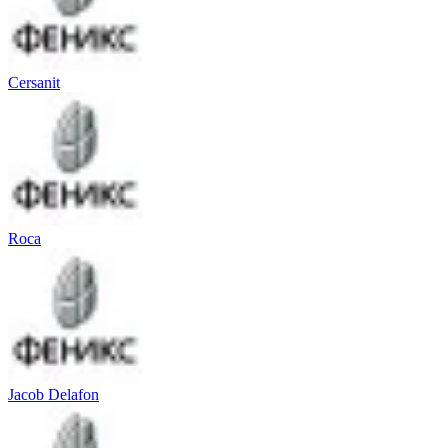
Cersanit
Roca
Jacob Delafon