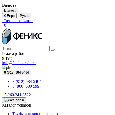
Валюта
Валюта
€ Евро
Рубль
Личный кабинет
0
Режим работы:
9-19ч
info@feniks-trade.ru
8-(812)-984-5494
8-(812)-984-5494
8-(800)-600-5994
+7-960-241-3522
0
Каталог товаров
Трубы и шланги для воды