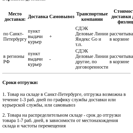
Стоимос
Место
Транспортные
Доставка
Самовывоз
доставки 
доставки:
компании
физли
СДЭК
пункт
по Санкт-
Деловые Линии
рассчитыва
выдачи
+
Петербургу
Яндекс Go и
в корзине
курьер
т.п.
СДЭК
пункт
в регионы
Деловые Линии
рассчитыва
выдачи
-
РФ
другие, по
в корзине
курьер
договоренности
Сроки отгрузки:
1. Товар на складе в Санкт-Петербурге, отгрузка возможна в
течение 1-3 раб. дней по графику службы доставки или
курьерской службы, или самовывоз
2. Товара на распределительном складе - срок до отгрузки
товара 1-7 раб. дней, в зависимости от местонахождения
склада и частоты перемещения