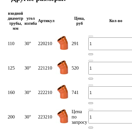
входной
диаметр
угол
Цена,
Артикул
Кол-во
трубы,
изгиба
руб
мм
110
30°
220210
291
125
30°
221210
520
160
30°
222210
741
Цена
200
30°
223210
по
запросу