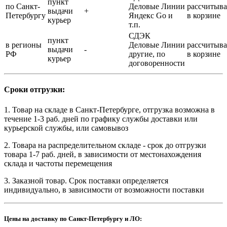
пункт
по Санкт-
Деловые Линии
рассчитыва
выдачи
+
Петербургу
Яндекс Go и
в корзине
курьер
т.п.
СДЭК
пункт
в регионы
Деловые Линии
рассчитыва
выдачи
-
РФ
другие, по
в корзине
курьер
договоренности
Сроки отгрузки:
1. Товар на складе в Санкт-Петербурге, отгрузка возможна в
течение 1-3 раб. дней по графику службы доставки или
курьерской службы, или самовывоз
2. Товара на распределительном складе - срок до отгрузки
товара 1-7 раб. дней, в зависимости от местонахождения
склада и частоты перемещения
3. Заказной товар. Срок поставки определяется
индивидуально, в зависимости от возможности поставки
Цены на доставку по Санкт-Петербургу и ЛО: