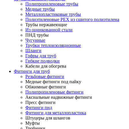
Полипропиленовые трубы
Медные трубы
Металлопластиковые трубы
Полиэтиленовые PEX из сшитого полиэтилена
Трубы нержавеющие
Из оцинкованной стали
ПНД трубы
Чугунные
Трубки теплоизоляционные
Шланги
Гофры для труб
Гибкие подводки
Кабели для обогрева
Фитинги для труб
Резьбовые фитинги
Медные фитинги под пайку
Обжимные фитинги
Полипропиленовые фитинги
Аксиальные надвижные фитинги
Пресс фитинги
Фитинги пнд
Фитинги для металлопластика
Штуцеры для шлангов
Муфты
Тройники