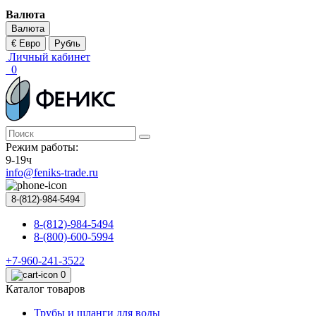
Валюта
Валюта
€ Евро
Рубль
Личный кабинет
0
Режим работы:
9-19ч
info@feniks-trade.ru
8-(812)-984-5494
8-(812)-984-5494
8-(800)-600-5994
+7-960-241-3522
0
Каталог товаров
Трубы и шланги для воды