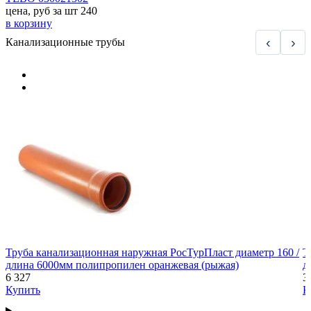
цена, руб за шт
240
в корзину
‹
›
Канализационные трубы
Труба канализационная наружная РосТурПласт диаметр 160 /
Т
длина 6000мм полипропилен оранжевая (рыжая)
д
6 327
3
Купить
К