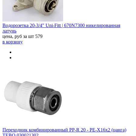
Водорозетка 20-3/4" Uni-Fitt | 670N7300 никелированная
латунь
цена, руб за шт
579
в корзину
Переходник комбинированный PP-R 20 - PЕ-Х16х2 (цанга)
TEBO 030021302