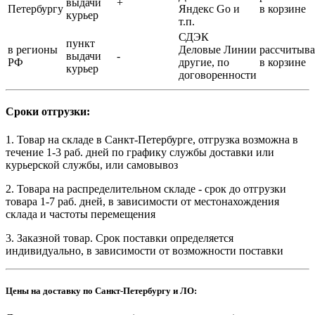
выдачи
+
Петербургу
Яндекс Go и
в корзине
курьер
т.п.
СДЭК
пункт
в регионы
Деловые Линии
рассчитыва
выдачи
-
РФ
другие, по
в корзине
курьер
договоренности
Сроки отгрузки:
1. Товар на складе в Санкт-Петербурге, отгрузка возможна в
течение 1-3 раб. дней по графику службы доставки или
курьерской службы, или самовывоз
2. Товара на распределительном складе - срок до отгрузки
товара 1-7 раб. дней, в зависимости от местонахождения
склада и частоты перемещения
3. Заказной товар. Срок поставки определяется
индивидуально, в зависимости от возможности поставки
Цены на доставку по Санкт-Петербургу и ЛО: