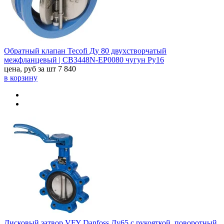
Обратный клапан Tecofi Ду 80 двухстворчатый
межфланцевый | CB3448N-EP0080 чугун Ру16
цена, руб за шт
7 840
в корзину
Дисковый затвор VFY Danfoss Ду65 с рукояткой, поворотный,