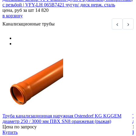
с резьбой | VFY-LH 065B7421 чугун/ диск нерж. сталь
цена, руб за шт
14 820
в корзину
‹
›
Канализационные трубы
Труба канализационная наружная Ostendorf KG KGGEM
Т
диаметр 250 / 3000 мм ПВХ SN8 оранжевая (рыжая)
д
Цена по запросу
1
Купить
К