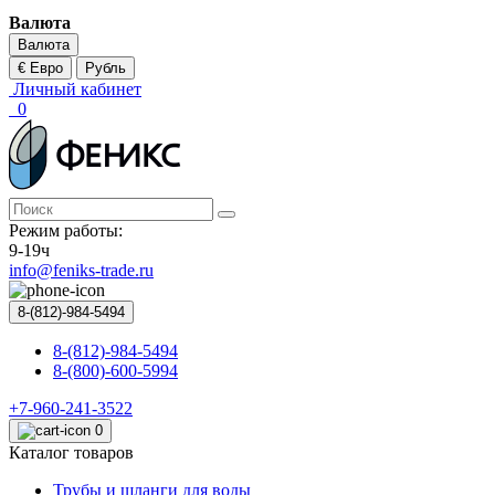
Валюта
Валюта
€ Евро
Рубль
Личный кабинет
0
Режим работы:
9-19ч
info@feniks-trade.ru
8-(812)-984-5494
8-(812)-984-5494
8-(800)-600-5994
+7-960-241-3522
0
Каталог товаров
Трубы и шланги для воды