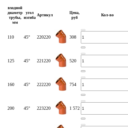
входной
диаметр
угол
Цена,
Артикул
Кол-во
трубы,
изгиба
руб
мм
110
45°
220220
308
125
45°
221220
520
160
45°
222220
754
200
45°
223220
1 572