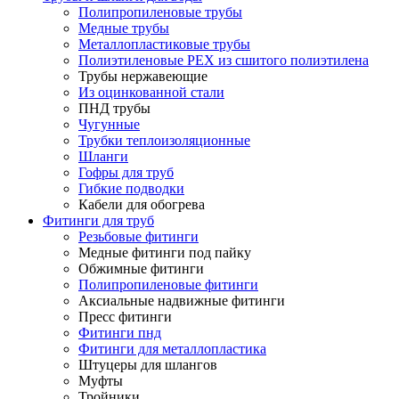
Полипропиленовые трубы
Медные трубы
Металлопластиковые трубы
Полиэтиленовые PEX из сшитого полиэтилена
Трубы нержавеющие
Из оцинкованной стали
ПНД трубы
Чугунные
Трубки теплоизоляционные
Шланги
Гофры для труб
Гибкие подводки
Кабели для обогрева
Фитинги для труб
Резьбовые фитинги
Медные фитинги под пайку
Обжимные фитинги
Полипропиленовые фитинги
Аксиальные надвижные фитинги
Пресс фитинги
Фитинги пнд
Фитинги для металлопластика
Штуцеры для шлангов
Муфты
Тройники