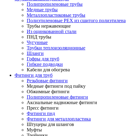
Полипропиленовые трубы
Медные трубы
Металлопластиковые трубы
Полиэтиленовые PEX из сшитого полиэтилена
Трубы нержавеющие
Из оцинкованной стали
ПНД трубы
Чугунные
Трубки теплоизоляционные
Шланги
Гофры для труб
Гибкие подводки
Кабели для обогрева
Фитинги для труб
Резьбовые фитинги
Медные фитинги под пайку
Обжимные фитинги
Полипропиленовые фитинги
Аксиальные надвижные фитинги
Пресс фитинги
Фитинги пнд
Фитинги для металлопластика
Штуцеры для шлангов
Муфты
Тройники