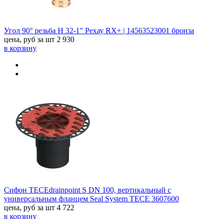
Угол 90° резьба Н 32-1" Рехау RX+ | 14563523001 бронза
цена, руб за шт
2 930
в корзину
Сифон TECEdrainpoint S DN 100, вертикальный с
универсальным фланцем Seal System TECE 3607600
цена, руб за шт
4 722
в корзину