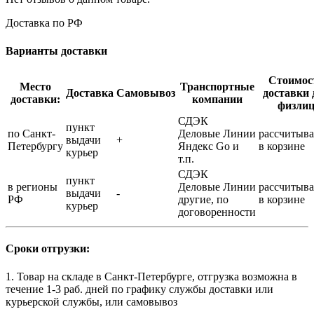
Доставка по РФ
Варианты доставки
Стоимос
Место
Транспортные
Доставка
Самовывоз
доставки 
доставки:
компании
физли
СДЭК
пункт
по Санкт-
Деловые Линии
рассчитыва
выдачи
+
Петербургу
Яндекс Go и
в корзине
курьер
т.п.
СДЭК
пункт
в регионы
Деловые Линии
рассчитыва
выдачи
-
РФ
другие, по
в корзине
курьер
договоренности
Сроки отгрузки:
1. Товар на складе в Санкт-Петербурге, отгрузка возможна в
течение 1-3 раб. дней по графику службы доставки или
курьерской службы, или самовывоз