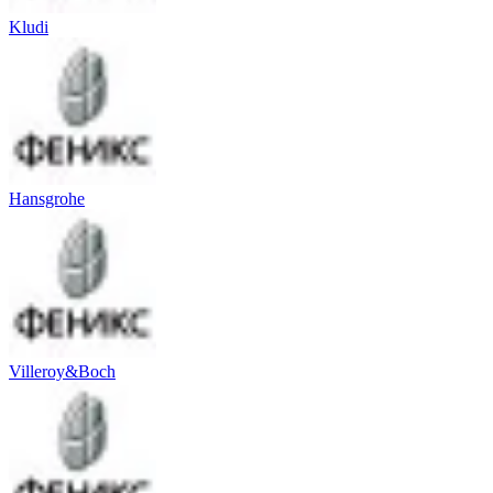
Kludi
Hansgrohe
Villeroy&Boch