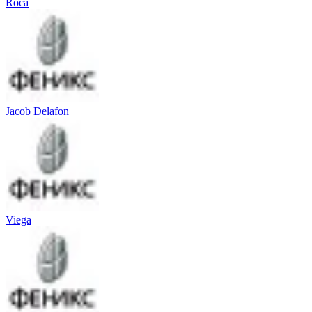
Roca
Jacob Delafon
Viega