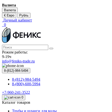
Валюта
Валюта
€ Евро
Рубль
Личный кабинет
0
Режим работы:
9-19ч
info@feniks-trade.ru
8-(812)-984-5494
8-(812)-984-5494
8-(800)-600-5994
+7-960-241-3522
0
Каталог товаров
Трубы и шланги для воды