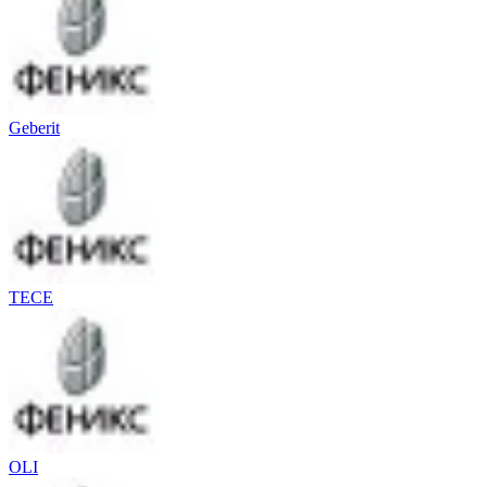
Geberit
TECE
OLI