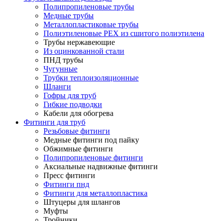
Полипропиленовые трубы
Медные трубы
Металлопластиковые трубы
Полиэтиленовые PEX из сшитого полиэтилена
Трубы нержавеющие
Из оцинкованной стали
ПНД трубы
Чугунные
Трубки теплоизоляционные
Шланги
Гофры для труб
Гибкие подводки
Кабели для обогрева
Фитинги для труб
Резьбовые фитинги
Медные фитинги под пайку
Обжимные фитинги
Полипропиленовые фитинги
Аксиальные надвижные фитинги
Пресс фитинги
Фитинги пнд
Фитинги для металлопластика
Штуцеры для шлангов
Муфты
Тройники