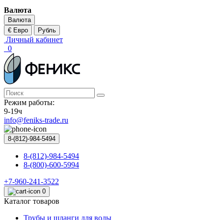
Валюта
Валюта
€ Евро
Рубль
Личный кабинет
0
Режим работы:
9-19ч
info@feniks-trade.ru
8-(812)-984-5494
8-(812)-984-5494
8-(800)-600-5994
+7-960-241-3522
0
Каталог товаров
Трубы и шланги для воды