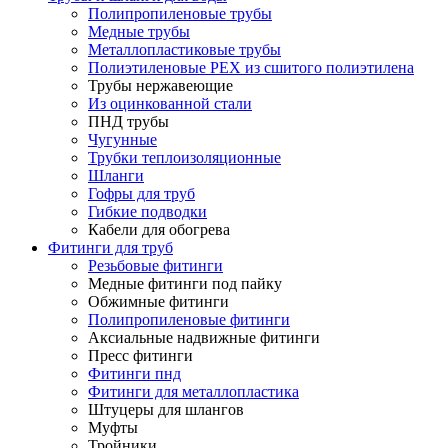
Полипропиленовые трубы
Медные трубы
Металлопластиковые трубы
Полиэтиленовые PEX из сшитого полиэтилена
Трубы нержавеющие
Из оцинкованной стали
ПНД трубы
Чугунные
Трубки теплоизоляционные
Шланги
Гофры для труб
Гибкие подводки
Кабели для обогрева
Фитинги для труб
Резьбовые фитинги
Медные фитинги под пайку
Обжимные фитинги
Полипропиленовые фитинги
Аксиальные надвижные фитинги
Пресс фитинги
Фитинги пнд
Фитинги для металлопластика
Штуцеры для шлангов
Муфты
Тройники