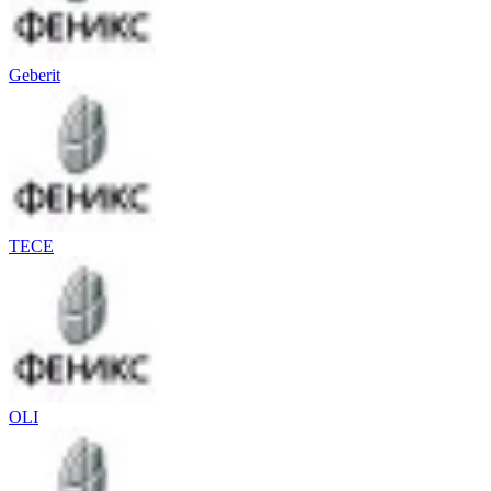
Geberit
TECE
OLI