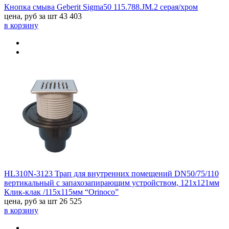
Кнопка смыва Geberit Sigma50 115.788.JM.2 серая/хром
цена, руб за шт
43 403
в корзину
HL310N-3123 Трап для внутренних помещений DN50/75/110
вертикальный с запахозапирающим устройством, 121х121мм
Клик-клак /115х115мм “Orinoco”
цена, руб за шт
26 525
в корзину