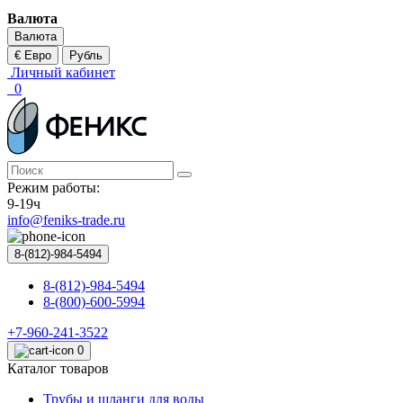
Валюта
Валюта
€ Евро
Рубль
Личный кабинет
0
Режим работы:
9-19ч
info@feniks-trade.ru
8-(812)-984-5494
8-(812)-984-5494
8-(800)-600-5994
+7-960-241-3522
0
Каталог товаров
Трубы и шланги для воды