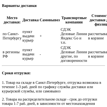
Варианты доставки
Стоимос
Место
Транспортные
Доставка
Самовывоз
доставки 
доставки:
компании
физли
СДЭК
пункт
по Санкт-
Деловые Линии
рассчитыва
выдачи
+
Петербургу
Яндекс Go и
в корзине
курьер
т.п.
СДЭК
пункт
в регионы
Деловые Линии
рассчитыва
выдачи
-
РФ
другие, по
в корзине
курьер
договоренности
Сроки отгрузки:
1. Товар на складе в Санкт-Петербурге, отгрузка возможна в
течение 1-3 раб. дней по графику службы доставки или
курьерской службы, или самовывоз
2. Товара на распределительном складе - срок до отгрузки
товара 1-7 раб. дней, в зависимости от местонахождения