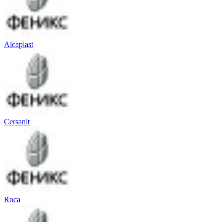
Alcaplast
Cersanit
Roca