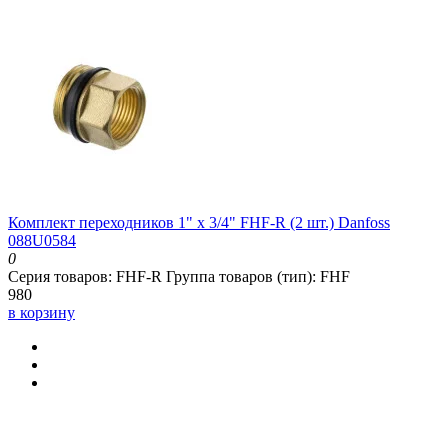
Комплект переходников 1" x 3/4" FHF-R (2 шт.) Danfoss
088U0584
0
Серия товаров:
FHF-R
Группа товаров (тип):
FHF
980
в корзину