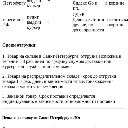
выдачи
+
Петербургу
Яндекс Go и
в корзине
курьер
т.п.
СДЭК
пункт
в регионы
Деловые Линии
рассчитыва
выдачи
-
РФ
другие, по
в корзине
курьер
договоренности
Сроки отгрузки:
1. Товар на складе в Санкт-Петербурге, отгрузка возможна в
течение 1-3 раб. дней по графику службы доставки или
курьерской службы, или самовывоз
2. Товара на распределительном складе - срок до отгрузки
товара 1-7 раб. дней, в зависимости от местонахождения
склада и частоты перемещения
3. Заказной товар. Срок поставки определяется
индивидуально, в зависимости от возможности поставки
Цены на доставку по Санкт-Петербургу и ЛО: