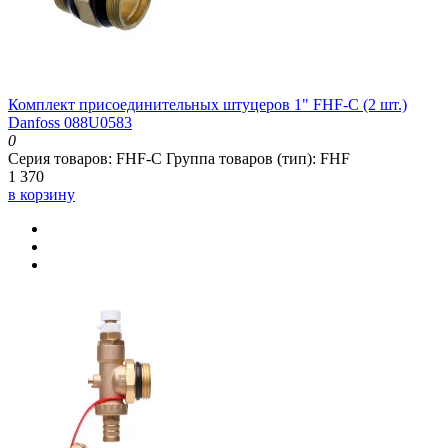
Комплект присоединительных штуцеров 1" FHF-C (2 шт.)
Danfoss 088U0583
0
Серия товаров:
FHF-C
Группа товаров (тип):
FHF
1 370
в корзину