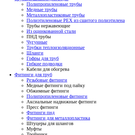
Полипропиленовые трубы
Медные трубы
Металлопластиковые трубы
Полиэтиленовые PEX из сшитого полиэтилена
Трубы нержавеющие
Из оцинкованной стали
ПНД трубы
Чугунные
Трубки теплоизоляционные
Шланги
Гофры для труб
Гибкие подводки
Кабели для обогрева
Фитинги для труб
Резьбовые фитинги
Медные фитинги под пайку
Обжимные фитинги
Полипропиленовые фитинги
Аксиальные надвижные фитинги
Пресс фитинги
Фитинги пнд
Фитинги для металлопластика
Штуцеры для шлангов
Муфты
Тройники