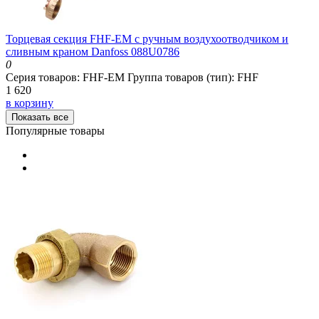
Торцевая секция FHF-EM с ручным воздухоотводчиком и
сливным краном Danfoss 088U0786
0
Серия товаров:
FHF-EM
Группа товаров (тип):
FHF
1 620
в корзину
Показать все
Популярные товары