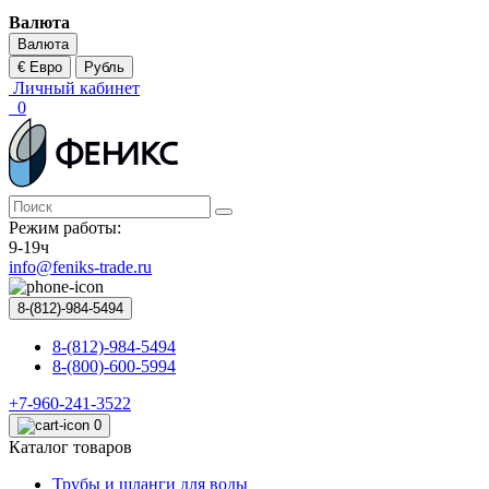
Валюта
Валюта
€ Евро
Рубль
Личный кабинет
0
Режим работы:
9-19ч
info@feniks-trade.ru
8-(812)-984-5494
8-(812)-984-5494
8-(800)-600-5994
+7-960-241-3522
0
Каталог товаров
Трубы и шланги для воды