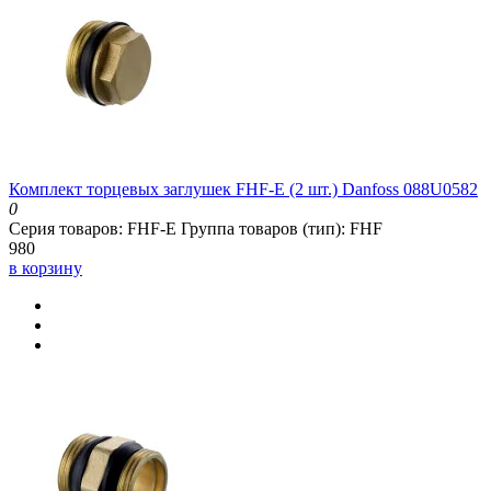
Комплект торцевых заглушек FHF-E (2 шт.) Danfoss 088U0582
0
Серия товаров:
FHF-E
Группа товаров (тип):
FHF
980
в корзину