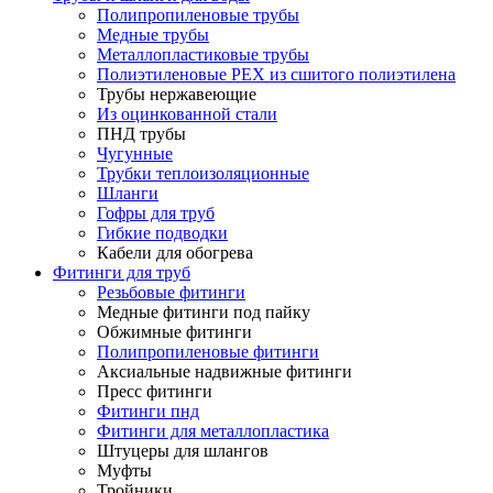
Полипропиленовые трубы
Медные трубы
Металлопластиковые трубы
Полиэтиленовые PEX из сшитого полиэтилена
Трубы нержавеющие
Из оцинкованной стали
ПНД трубы
Чугунные
Трубки теплоизоляционные
Шланги
Гофры для труб
Гибкие подводки
Кабели для обогрева
Фитинги для труб
Резьбовые фитинги
Медные фитинги под пайку
Обжимные фитинги
Полипропиленовые фитинги
Аксиальные надвижные фитинги
Пресс фитинги
Фитинги пнд
Фитинги для металлопластика
Штуцеры для шлангов
Муфты
Тройники