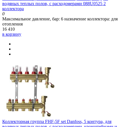
водяных теплых полов, с расходомерами 088U0525 2
коллектора
0
Максимальное давление, бар:
6
назначение коллектора:
для
отопления
16 410
в корзину
Коллекторная группа FHF-5F set Danfoss, 5 контура, для
водяных теплых полов, с расходомерами, кронштейнами и