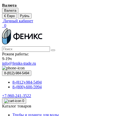
Валюта
Валюта
€ Евро
Рубль
Личный кабинет
0
Режим работы:
9-19ч
info@feniks-trade.ru
8-(812)-984-5494
8-(812)-984-5494
8-(800)-600-5994
+7-960-241-3522
0
Каталог товаров
Трубы и шланги для воды