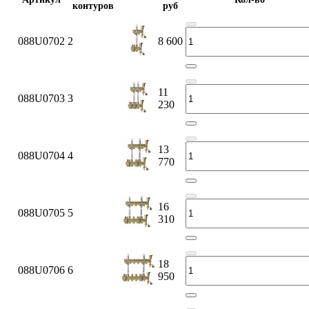
контуров
руб
088U0702
2
8 600
11
088U0703
3
230
13
088U0704
4
770
16
088U0705
5
310
18
088U0706
6
950