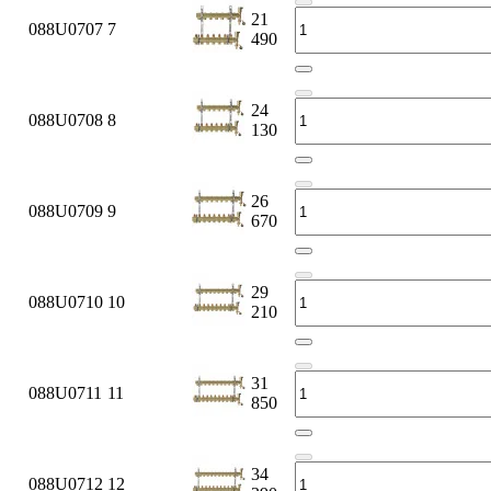
21
088U0707
7
490
24
088U0708
8
130
26
088U0709
9
670
29
088U0710
10
210
31
088U0711
11
850
34
088U0712
12