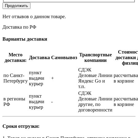
Продолжить
Нет отзывов о данном товаре.
Доставка по РФ
Варианты доставки
Стоимос
Место
Транспортные
Доставка
Самовывоз
доставки 
доставки:
компании
физли
СДЭК
пункт
по Санкт-
Деловые Линии
рассчитыва
выдачи
+
Петербургу
Яндекс Go и
в корзине
курьер
т.п.
СДЭК
пункт
в регионы
Деловые Линии
рассчитыва
выдачи
-
РФ
другие, по
в корзине
курьер
договоренности
Сроки отгрузки: