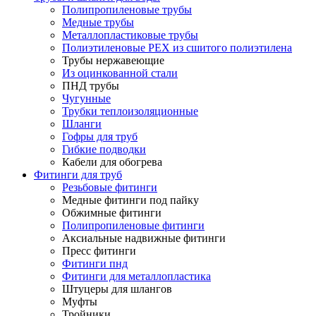
Полипропиленовые трубы
Медные трубы
Металлопластиковые трубы
Полиэтиленовые PEX из сшитого полиэтилена
Трубы нержавеющие
Из оцинкованной стали
ПНД трубы
Чугунные
Трубки теплоизоляционные
Шланги
Гофры для труб
Гибкие подводки
Кабели для обогрева
Фитинги для труб
Резьбовые фитинги
Медные фитинги под пайку
Обжимные фитинги
Полипропиленовые фитинги
Аксиальные надвижные фитинги
Пресс фитинги
Фитинги пнд
Фитинги для металлопластика
Штуцеры для шлангов
Муфты
Тройники