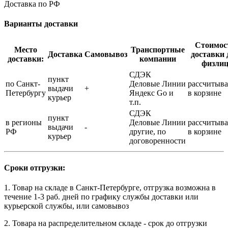
Доставка по РФ
Варианты доставки
Стоимос
Место
Транспортные
Доставка
Самовывоз
доставки 
доставки:
компании
физли
СДЭК
пункт
по Санкт-
Деловые Линии
рассчитыва
выдачи
+
Петербургу
Яндекс Go и
в корзине
курьер
т.п.
СДЭК
пункт
в регионы
Деловые Линии
рассчитыва
выдачи
-
РФ
другие, по
в корзине
курьер
договоренности
Сроки отгрузки:
1. Товар на складе в Санкт-Петербурге, отгрузка возможна в
течение 1-3 раб. дней по графику службы доставки или
курьерской службы, или самовывоз
2. Товара на распределительном складе - срок до отгрузки