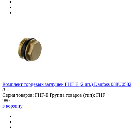
Комплект торцевых заглушек FHF-E (2 шт.) Danfoss 088U0582
0
Серия товаров:
FHF-E
Группа товаров (тип):
FHF
980
в корзину