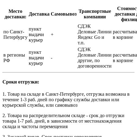
Стоимос
Место
Транспортные
Доставка
Самовывоз
доставки 
доставки:
компании
физли
СДЭК
пункт
по Санкт-
Деловые Линии
рассчитыва
выдачи
+
Петербургу
Яндекс Go и
в корзине
курьер
т.п.
СДЭК
пункт
в регионы
Деловые Линии
рассчитыва
выдачи
-
РФ
другие, по
в корзине
курьер
договоренности
Сроки отгрузки:
1. Товар на складе в Санкт-Петербурге, отгрузка возможна в
течение 1-3 раб. дней по графику службы доставки или
курьерской службы, или самовывоз
2. Товара на распределительном складе - срок до отгрузки
товара 1-7 раб. дней, в зависимости от местонахождения
склада и частоты перемещения
3. Заказной товар. Срок поставки определяется