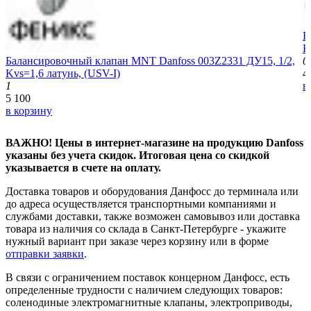
Б
K
Балансировочный клапан MNT Danfoss 003Z2331 ДУ15, 1/2,
0
Kvs=1,6 латунь, (USV-I)
4
1
в
5 100
в корзину
ВАЖНО! Цены в интернет-магазине на продукцию Danfoss
указаны без учета скидок. Итоговая цена со скидкой
указывается в счете на оплату.
Доставка товаров и оборудования Данфосс до терминала или
до адреса осуществляется транспортными компаниями и
службами доставки, также возможен самовывоз или доставка
товара из наличия со склада в Санкт-Петербурге - укажите
нужный вариант при заказе через корзину или в форме
отправки заявки
.
В связи с ограничением поставок концерном Данфосс, есть
определенные трудности с наличием следующих товаров:
соленодиные электромагнитные клапаны, электроприводы,