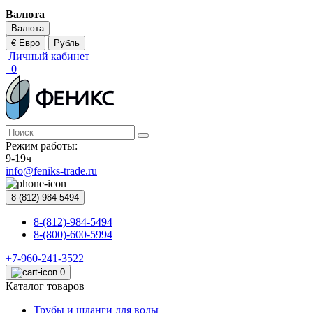
Валюта
Валюта
€ Евро
Рубль
Личный кабинет
0
Режим работы:
9-19ч
info@feniks-trade.ru
8-(812)-984-5494
8-(812)-984-5494
8-(800)-600-5994
+7-960-241-3522
0
Каталог товаров
Трубы и шланги для воды