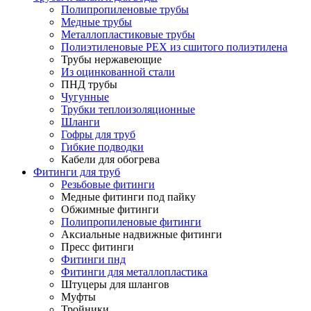
Полипропиленовые трубы
Медные трубы
Металлопластиковые трубы
Полиэтиленовые PEX из сшитого полиэтилена
Трубы нержавеющие
Из оцинкованной стали
ПНД трубы
Чугунные
Трубки теплоизоляционные
Шланги
Гофры для труб
Гибкие подводки
Кабели для обогрева
Фитинги для труб
Резьбовые фитинги
Медные фитинги под пайку
Обжимные фитинги
Полипропиленовые фитинги
Аксиальные надвижные фитинги
Пресс фитинги
Фитинги пнд
Фитинги для металлопластика
Штуцеры для шлангов
Муфты
Тройники