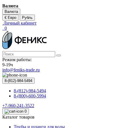
Валюта
Валюта
€ Евро
Рубль
Личный кабинет
0
Режим работы:
9-19ч
info@feniks-trade.ru
8-(812)-984-5494
8-(812)-984-5494
8-(800)-600-5994
+7-960-241-3522
0
Каталог товаров
Трубы и шланги для воды