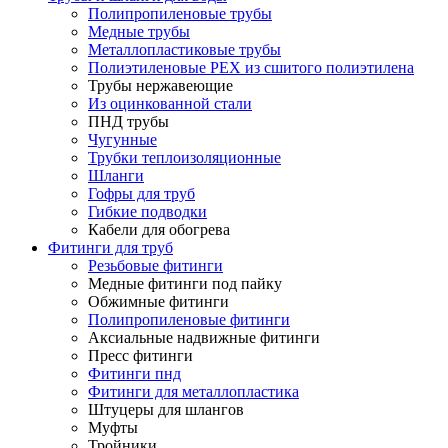
Полипропиленовые трубы
Медные трубы
Металлопластиковые трубы
Полиэтиленовые PEX из сшитого полиэтилена
Трубы нержавеющие
Из оцинкованной стали
ПНД трубы
Чугунные
Трубки теплоизоляционные
Шланги
Гофры для труб
Гибкие подводки
Кабели для обогрева
Фитинги для труб
Резьбовые фитинги
Медные фитинги под пайку
Обжимные фитинги
Полипропиленовые фитинги
Аксиальные надвижные фитинги
Пресс фитинги
Фитинги пнд
Фитинги для металлопластика
Штуцеры для шлангов
Муфты
Тройники