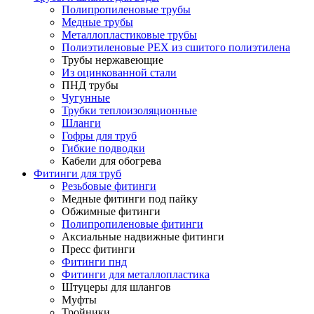
Полипропиленовые трубы
Медные трубы
Металлопластиковые трубы
Полиэтиленовые PEX из сшитого полиэтилена
Трубы нержавеющие
Из оцинкованной стали
ПНД трубы
Чугунные
Трубки теплоизоляционные
Шланги
Гофры для труб
Гибкие подводки
Кабели для обогрева
Фитинги для труб
Резьбовые фитинги
Медные фитинги под пайку
Обжимные фитинги
Полипропиленовые фитинги
Аксиальные надвижные фитинги
Пресс фитинги
Фитинги пнд
Фитинги для металлопластика
Штуцеры для шлангов
Муфты
Тройники