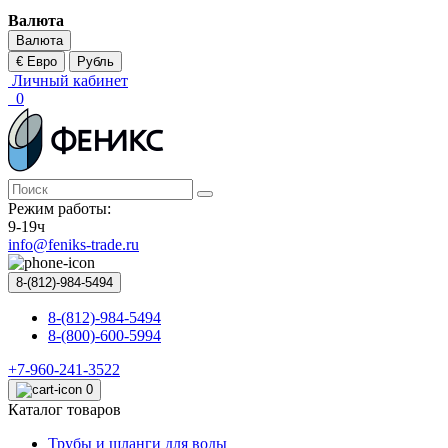
Валюта
Валюта
€ Евро
Рубль
Личный кабинет
0
Режим работы:
9-19ч
info@feniks-trade.ru
8-(812)-984-5494
8-(812)-984-5494
8-(800)-600-5994
+7-960-241-3522
0
Каталог товаров
Трубы и шланги для воды