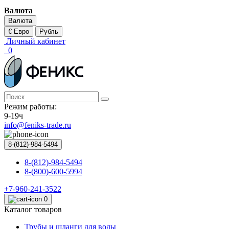
Валюта
Валюта
€ Евро
Рубль
Личный кабинет
0
Режим работы:
9-19ч
info@feniks-trade.ru
8-(812)-984-5494
8-(812)-984-5494
8-(800)-600-5994
+7-960-241-3522
0
Каталог товаров
Трубы и шланги для воды