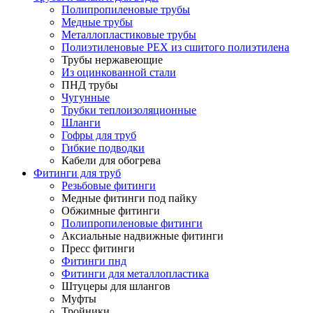
Полипропиленовые трубы
Медные трубы
Металлопластиковые трубы
Полиэтиленовые PEX из сшитого полиэтилена
Трубы нержавеющие
Из оцинкованной стали
ПНД трубы
Чугунные
Трубки теплоизоляционные
Шланги
Гофры для труб
Гибкие подводки
Кабели для обогрева
Фитинги для труб
Резьбовые фитинги
Медные фитинги под пайку
Обжимные фитинги
Полипропиленовые фитинги
Аксиальные надвижные фитинги
Пресс фитинги
Фитинги пнд
Фитинги для металлопластика
Штуцеры для шлангов
Муфты
Тройники