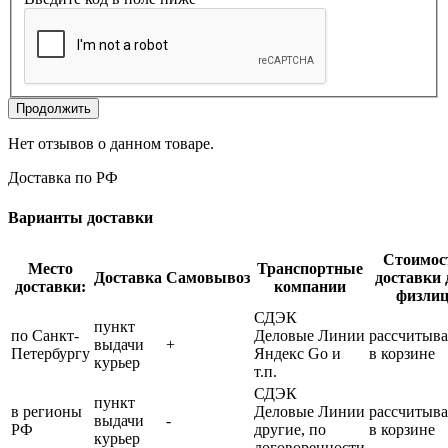
Продолжить
Нет отзывов о данном товаре.
Доставка по РФ
Варианты доставки
Стоимос
Место
Транспортные
Доставка
Самовывоз
доставки 
доставки:
компании
физли
СДЭК
пункт
по Санкт-
Деловые Линии
рассчитыва
выдачи
+
Петербургу
Яндекс Go и
в корзине
курьер
т.п.
СДЭК
пункт
в регионы
Деловые Линии
рассчитыва
выдачи
-
РФ
другие, по
в корзине
курьер
договоренности