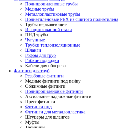
Полипропиленовые трубы
Медные трубы
Металлопластиковые трубы
Полиэтиленовые PEX из сшитого полиэтилена
Трубы нержавеющие
Из оцинкованной стали
ПНД трубы
Чугунные
Трубки теплоизоляционные
Шланги
Гофры для труб
Гибкие подводки
Кабели для обогрева
Фитинги для труб
Резьбовые фитинги
Медные фитинги под пайку
Обжимные фитинги
Полипропиленовые фитинги
Аксиальные надвижные фитинги
Пресс фитинги
Фитинги пнд
Фитинги для металлопластика
Штуцеры для шлангов
Муфты
Тройники