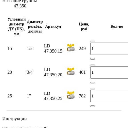
Название группы
47.350
Условный
Диаметр
диаметр
Цена,
резьбы,
Артикул
Кол-во
ДУ (DN),
руб
дюймы
мм
LD
15
1/2"
249
47.350.15
LD
20
3/4"
401
47.350.20
LD
25
1"
782
47.350.25
Инструкции