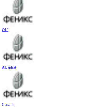
OLI
Alcaplast
Cersanit