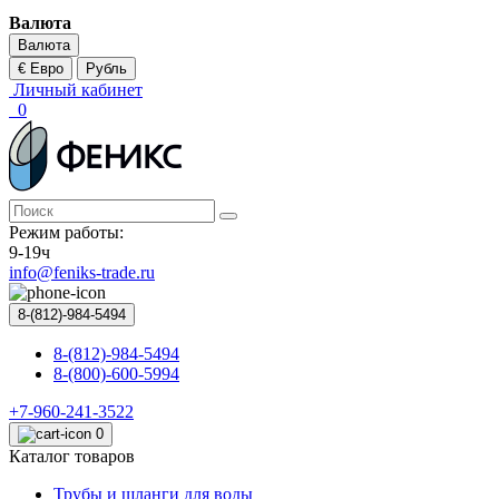
Валюта
Валюта
€ Евро
Рубль
Личный кабинет
0
Режим работы:
9-19ч
info@feniks-trade.ru
8-(812)-984-5494
8-(812)-984-5494
8-(800)-600-5994
+7-960-241-3522
0
Каталог товаров
Трубы и шланги для воды