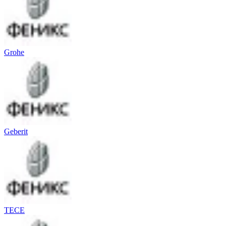
Grohe
Geberit
TECE