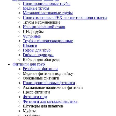
Полипропиленовые трубы
Медные трубы
Металлопластиковые трубы
Полиэтиленовые PEX из сшитого полиэтилена
Трубы нержавеющие
Из оцинкованной стали
ПНД трубы
Чугунные
Трубки теплоизоляционные
Шланги
Гофры для труб
Гибкие подводки
Кабели для обогрева
Фитинги для труб
Резьбовые фитинги
Медные фитинги под пайку
Обжимные фитинги
Полипропиленовые фитинги
Аксиальные надвижные фитинги
Пресс фитинги
Фитинги пнд
Фитинги для металлопластика
Штуцеры для шлангов
Муфты
Тройники