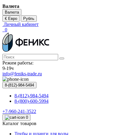
Валюта
Валюта
€ Евро
Рубль
Личный кабинет
0
Режим работы:
9-19ч
info@feniks-trade.ru
8-(812)-984-5494
8-(812)-984-5494
8-(800)-600-5994
+7-960-241-3522
0
Каталог товаров
Трубы и шланги для воды