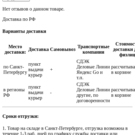
Нет отзывов о данном товаре.
Доставка по РФ
Варианты доставки
Стоимос
Место
Транспортные
Доставка
Самовывоз
доставки 
доставки:
компании
физли
СДЭК
пункт
по Санкт-
Деловые Линии
рассчитыва
выдачи
+
Петербургу
Яндекс Go и
в корзине
курьер
т.п.
СДЭК
пункт
в регионы
Деловые Линии
рассчитыва
выдачи
-
РФ
другие, по
в корзине
курьер
договоренности
Сроки отгрузки:
1. Товар на складе в Санкт-Петербурге, отгрузка возможна в
течение 1-3 раб. дней по графику службы доставки или