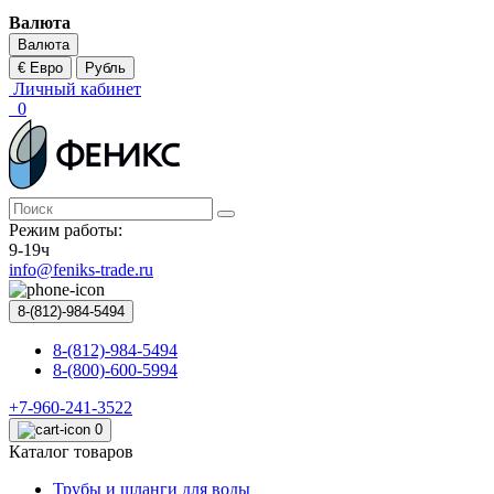
Валюта
Валюта
€ Евро
Рубль
Личный кабинет
0
Режим работы:
9-19ч
info@feniks-trade.ru
8-(812)-984-5494
8-(812)-984-5494
8-(800)-600-5994
+7-960-241-3522
0
Каталог товаров
Трубы и шланги для воды