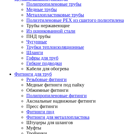
Полипропиленовые трубы
Медные трубы
Металлопластиковые трубы
Полиэтиленовые PEX из сшитого полиэтилена
Трубы нержавеющие
Из оцинкованной стали
ПНД трубы
Чугунные
Трубки теплоизоляционные
Шланги
Гофры для труб
Гибкие подводки
Кабели для обогрева
Фитинги для труб
Резьбовые фитинги
Медные фитинги под пайку
Обжимные фитинги
Полипропиленовые фитинги
Аксиальные надвижные фитинги
Пресс фитинги
Фитинги пнд
Фитинги для металлопластика
Штуцеры для шлангов
Муфты
Тройники