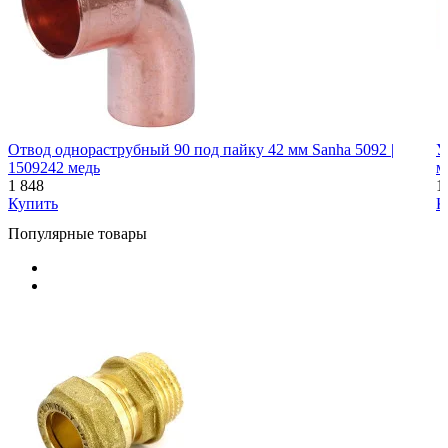
Отвод однораструбный 90 под пайку 42 мм Sanha 5092 |
У
1509242 медь
м
1 848
1
Купить
К
Популярные товары