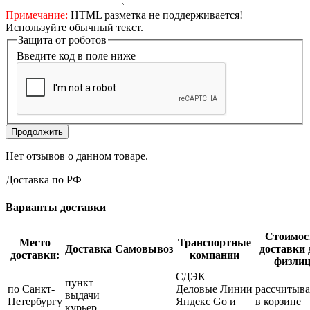
Примечание:
HTML разметка не поддерживается!
Используйте обычный текст.
Защита от роботов
Введите код в поле ниже
Продолжить
Нет отзывов о данном товаре.
Доставка по РФ
Варианты доставки
Стоимос
Место
Транспортные
Доставка
Самовывоз
доставки 
доставки:
компании
физли
СДЭК
пункт
по Санкт-
Деловые Линии
рассчитыва
выдачи
+
Петербургу
Яндекс Go и
в корзине
курьер