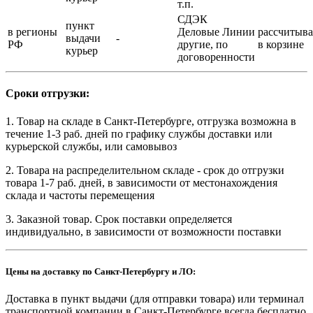
т.п.
СДЭК
пункт
в регионы
Деловые Линии
рассчитыва
выдачи
-
РФ
другие, по
в корзине
курьер
договоренности
Сроки отгрузки:
1. Товар на складе в Санкт-Петербурге, отгрузка возможна в
течение 1-3 раб. дней по графику службы доставки или
курьерской службы, или самовывоз
2. Товара на распределительном складе - срок до отгрузки
товара 1-7 раб. дней, в зависимости от местонахождения
склада и частоты перемещения
3. Заказной товар. Срок поставки определяется
индивидуально, в зависимости от возможности поставки
Цены на доставку по Санкт-Петербургу и ЛО:
Доставка в пункт выдачи (для отправки товара) или терминал
транспортной компании в Санкт-Петербурге всегда бесплатно