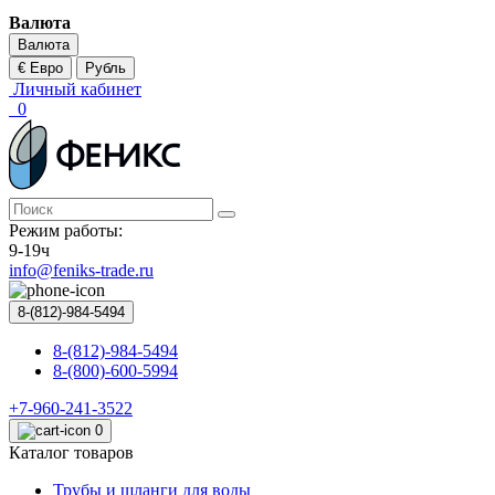
Валюта
Валюта
€ Евро
Рубль
Личный кабинет
0
Режим работы:
9-19ч
info@feniks-trade.ru
8-(812)-984-5494
8-(812)-984-5494
8-(800)-600-5994
+7-960-241-3522
0
Каталог товаров
Трубы и шланги для воды