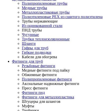
Полипропиленовые трубы
Медные трубы
Металлопластиковые трубы
Полиэтиленовые PEX из сшитого полиэтилена
Трубы нержавеющие
Из оцинкованной стали
ПНД трубы
Чугунные
Трубки теплоизоляционные
Шланги
Гофры для труб
Гибкие подводки
Кабели для обогрева
Фитинги для труб
Резьбовые фитинги
Медные фитинги под пайку
Обжимные фитинги
Полипропиленовые фитинги
Аксиальные надвижные фитинги
Пресс фитинги
Фитинги пнд
Фитинги для металлопластика
Штуцеры для шлангов
Муфты
Тройники