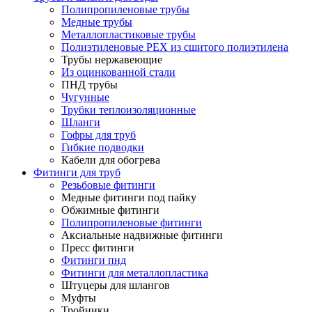
Полипропиленовые трубы
Медные трубы
Металлопластиковые трубы
Полиэтиленовые PEX из сшитого полиэтилена
Трубы нержавеющие
Из оцинкованной стали
ПНД трубы
Чугунные
Трубки теплоизоляционные
Шланги
Гофры для труб
Гибкие подводки
Кабели для обогрева
Фитинги для труб
Резьбовые фитинги
Медные фитинги под пайку
Обжимные фитинги
Полипропиленовые фитинги
Аксиальные надвижные фитинги
Пресс фитинги
Фитинги пнд
Фитинги для металлопластика
Штуцеры для шлангов
Муфты
Тройники