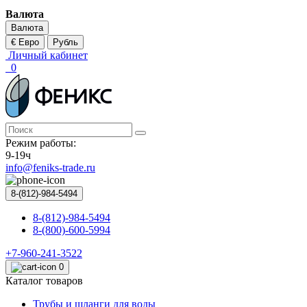
Валюта
Валюта
€ Евро
Рубль
Личный кабинет
0
Режим работы:
9-19ч
info@feniks-trade.ru
8-(812)-984-5494
8-(812)-984-5494
8-(800)-600-5994
+7-960-241-3522
0
Каталог товаров
Трубы и шланги для воды