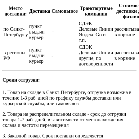
Стоимос
Место
Транспортные
Доставка
Самовывоз
доставки 
доставки:
компании
физли
СДЭК
пункт
по Санкт-
Деловые Линии
рассчитыва
выдачи
+
Петербургу
Яндекс Go и
в корзине
курьер
т.п.
СДЭК
пункт
в регионы
Деловые Линии
рассчитыва
выдачи
-
РФ
другие, по
в корзине
курьер
договоренности
Сроки отгрузки:
1. Товар на складе в Санкт-Петербурге, отгрузка возможна в
течение 1-3 раб. дней по графику службы доставки или
курьерской службы, или самовывоз
2. Товара на распределительном складе - срок до отгрузки
товара 1-7 раб. дней, в зависимости от местонахождения
склада и частоты перемещения
3. Заказной товар. Срок поставки определяется