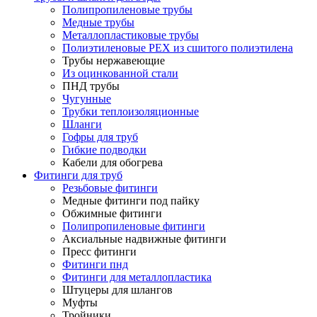
Полипропиленовые трубы
Медные трубы
Металлопластиковые трубы
Полиэтиленовые PEX из сшитого полиэтилена
Трубы нержавеющие
Из оцинкованной стали
ПНД трубы
Чугунные
Трубки теплоизоляционные
Шланги
Гофры для труб
Гибкие подводки
Кабели для обогрева
Фитинги для труб
Резьбовые фитинги
Медные фитинги под пайку
Обжимные фитинги
Полипропиленовые фитинги
Аксиальные надвижные фитинги
Пресс фитинги
Фитинги пнд
Фитинги для металлопластика
Штуцеры для шлангов
Муфты
Тройники