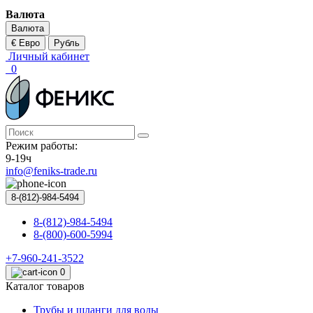
Валюта
Валюта
€ Евро
Рубль
Личный кабинет
0
Режим работы:
9-19ч
info@feniks-trade.ru
8-(812)-984-5494
8-(812)-984-5494
8-(800)-600-5994
+7-960-241-3522
0
Каталог товаров
Трубы и шланги для воды