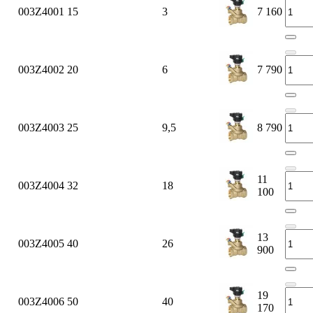
003Z4001
15
3
7 160
003Z4002
20
6
7 790
003Z4003
25
9,5
8 790
11
003Z4004
32
18
100
13
003Z4005
40
26
900
19
003Z4006
50
40
170