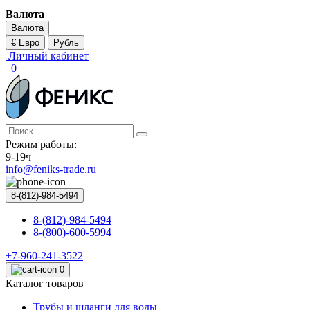
Валюта
Валюта
€ Евро
Рубль
Личный кабинет
0
Режим работы:
9-19ч
info@feniks-trade.ru
8-(812)-984-5494
8-(812)-984-5494
8-(800)-600-5994
+7-960-241-3522
0
Каталог товаров
Трубы и шланги для воды