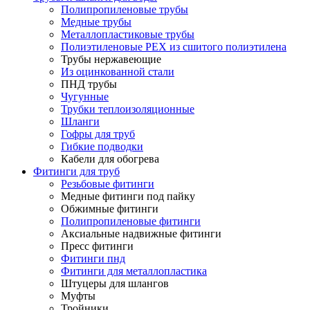
Полипропиленовые трубы
Медные трубы
Металлопластиковые трубы
Полиэтиленовые PEX из сшитого полиэтилена
Трубы нержавеющие
Из оцинкованной стали
ПНД трубы
Чугунные
Трубки теплоизоляционные
Шланги
Гофры для труб
Гибкие подводки
Кабели для обогрева
Фитинги для труб
Резьбовые фитинги
Медные фитинги под пайку
Обжимные фитинги
Полипропиленовые фитинги
Аксиальные надвижные фитинги
Пресс фитинги
Фитинги пнд
Фитинги для металлопластика
Штуцеры для шлангов
Муфты
Тройники