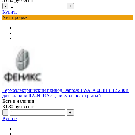
3 080
руб за шт
-
+
Купить
Хит продаж
Термоэлектрический привод Danfoss TWA-A 088H3112 230В
для клапана RA-N, RA-G, нормально закрытый
Есть в наличии
3 080
руб за шт
-
+
Купить