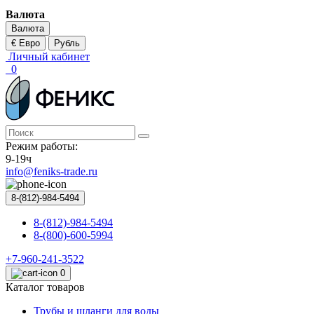
Валюта
Валюта
€ Евро
Рубль
Личный кабинет
0
Режим работы:
9-19ч
info@feniks-trade.ru
8-(812)-984-5494
8-(812)-984-5494
8-(800)-600-5994
+7-960-241-3522
0
Каталог товаров
Трубы и шланги для воды