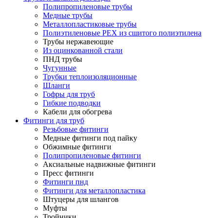
Полипропиленовые трубы
Медные трубы
Металлопластиковые трубы
Полиэтиленовые PEX из сшитого полиэтилена
Трубы нержавеющие
Из оцинкованной стали
ПНД трубы
Чугунные
Трубки теплоизоляционные
Шланги
Гофры для труб
Гибкие подводки
Кабели для обогрева
Фитинги для труб
Резьбовые фитинги
Медные фитинги под пайку
Обжимные фитинги
Полипропиленовые фитинги
Аксиальные надвижные фитинги
Пресс фитинги
Фитинги пнд
Фитинги для металлопластика
Штуцеры для шлангов
Муфты
Тройники