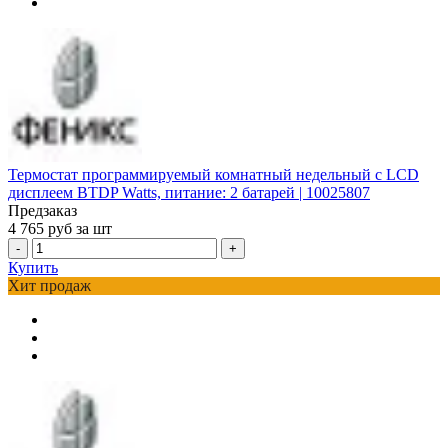
Термостат программируемый комнатный недельный c LCD
дисплеем BTDP Watts, питание: 2 батарей | 10025807
Предзаказ
4 765
руб за шт
-
+
Купить
Хит продаж