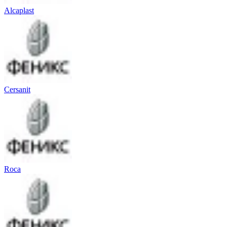
Alcaplast
Cersanit
Roca