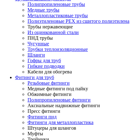
Полипропиленовые трубы
Медные трубы
Металлопластиковые трубы
Полиэтиленовые PEX из сшитого полиэтилена
Трубы нержавеющие
Из оцинкованной стали
ПНД трубы
Чугунные
Трубки теплоизоляционные
Шланги
Гофры для труб
Гибкие подводки
Кабели для обогрева
Фитинги для труб
Резьбовые фитинги
Медные фитинги под пайку
Обжимные фитинги
Полипропиленовые фитинги
Аксиальные надвижные фитинги
Пресс фитинги
Фитинги пнд
Фитинги для металлопластика
Штуцеры для шлангов
Муфты
Тройники