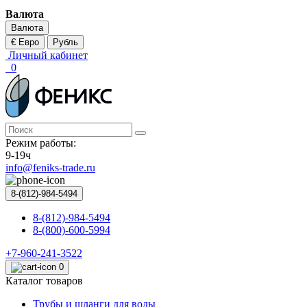
Валюта
Валюта
€ Евро
Рубль
Личный кабинет
0
Режим работы:
9-19ч
info@feniks-trade.ru
8-(812)-984-5494
8-(812)-984-5494
8-(800)-600-5994
+7-960-241-3522
0
Каталог товаров
Трубы и шланги для воды