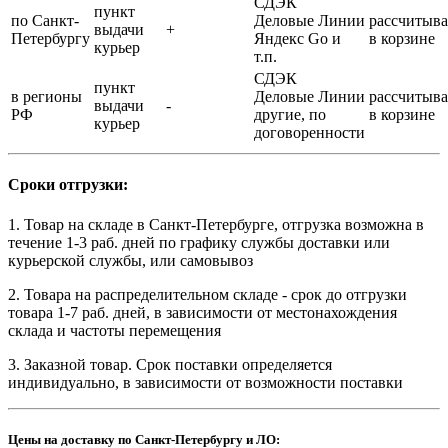
СДЭК
пункт
по Санкт-
Деловые Линии
рассчитыва
выдачи
+
Петербургу
Яндекс Go и
в корзине
курьер
т.п.
СДЭК
пункт
в регионы
Деловые Линии
рассчитыва
выдачи
-
РФ
другие, по
в корзине
курьер
договоренности
Сроки отгрузки:
1. Товар на складе в Санкт-Петербурге, отгрузка возможна в
течение 1-3 раб. дней по графику службы доставки или
курьерской службы, или самовывоз
2. Товара на распределительном складе - срок до отгрузки
товара 1-7 раб. дней, в зависимости от местонахождения
склада и частоты перемещения
3. Заказной товар. Срок поставки определяется
индивидуально, в зависимости от возможности поставки
Цены на доставку по Санкт-Петербургу и ЛО: