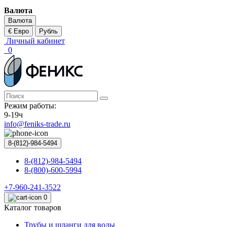
Валюта
Валюта
€ Евро
Рубль
Личный кабинет
0
Режим работы:
9-19ч
info@feniks-trade.ru
8-(812)-984-5494
8-(812)-984-5494
8-(800)-600-5994
+7-960-241-3522
0
Каталог товаров
Трубы и шланги для воды