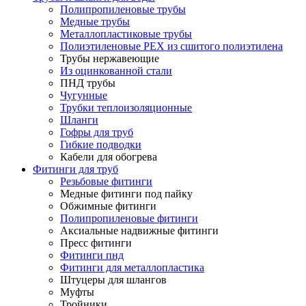
Полипропиленовые трубы
Медные трубы
Металлопластиковые трубы
Полиэтиленовые PEX из сшитого полиэтилена
Трубы нержавеющие
Из оцинкованной стали
ПНД трубы
Чугунные
Трубки теплоизоляционные
Шланги
Гофры для труб
Гибкие подводки
Кабели для обогрева
Фитинги для труб
Резьбовые фитинги
Медные фитинги под пайку
Обжимные фитинги
Полипропиленовые фитинги
Аксиальные надвижные фитинги
Пресс фитинги
Фитинги пнд
Фитинги для металлопластика
Штуцеры для шлангов
Муфты
Тройники