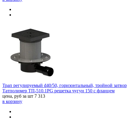
Трап регулируемый d40/50, горизонтальный, тройной затвор
Татполимер ТП-510.1PG решетка чугун 150 с фланцем
цена, руб за шт
7 313
в корзину