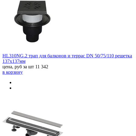
HL310NG.2 трап для балконов и террас DN 50/75/110 решетка
137х137мм
цена, руб за шт
11 342
в корзину