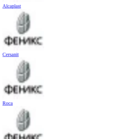
Alcaplast
Cersanit
Roca