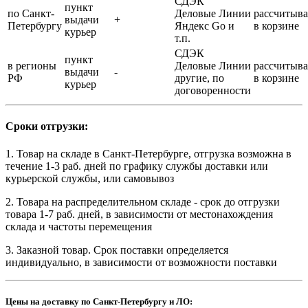
СДЭК
пункт
по Санкт-
Деловые Линии
рассчитыва
выдачи
+
Петербургу
Яндекс Go и
в корзине
курьер
т.п.
СДЭК
пункт
в регионы
Деловые Линии
рассчитыва
выдачи
-
РФ
другие, по
в корзине
курьер
договоренности
Сроки отгрузки:
1. Товар на складе в Санкт-Петербурге, отгрузка возможна в
течение 1-3 раб. дней по графику службы доставки или
курьерской службы, или самовывоз
2. Товара на распределительном складе - срок до отгрузки
товара 1-7 раб. дней, в зависимости от местонахождения
склада и частоты перемещения
3. Заказной товар. Срок поставки определяется
индивидуально, в зависимости от возможности поставки
Цены на доставку по Санкт-Петербургу и ЛО: