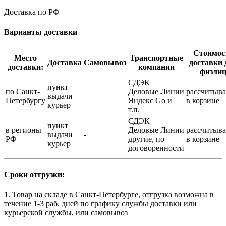
Доставка по РФ
Варианты доставки
Стоимос
Место
Транспортные
Доставка
Самовывоз
доставки 
доставки:
компании
физли
СДЭК
пункт
по Санкт-
Деловые Линии
рассчитыва
выдачи
+
Петербургу
Яндекс Go и
в корзине
курьер
т.п.
СДЭК
пункт
в регионы
Деловые Линии
рассчитыва
выдачи
-
РФ
другие, по
в корзине
курьер
договоренности
Сроки отгрузки:
1. Товар на складе в Санкт-Петербурге, отгрузка возможна в
течение 1-3 раб. дней по графику службы доставки или
курьерской службы, или самовывоз