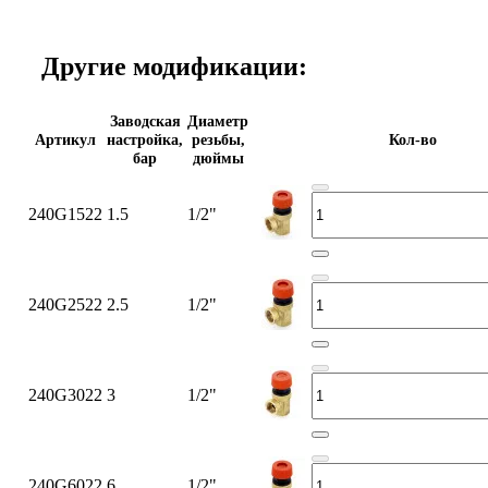
Другие модификации:
Заводская
Диаметр
Артикул
настройка,
резьбы,
Кол-во
бар
дюймы
240G1522
1.5
1/2"
240G2522
2.5
1/2"
240G3022
3
1/2"
240G6022
6
1/2"