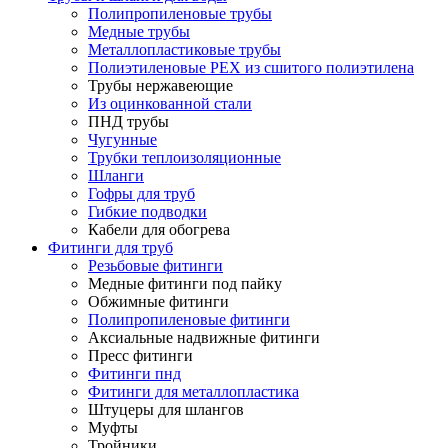
Полипропиленовые трубы
Медные трубы
Металлопластиковые трубы
Полиэтиленовые PEX из сшитого полиэтилена
Трубы нержавеющие
Из оцинкованной стали
ПНД трубы
Чугунные
Трубки теплоизоляционные
Шланги
Гофры для труб
Гибкие подводки
Кабели для обогрева
Фитинги для труб
Резьбовые фитинги
Медные фитинги под пайку
Обжимные фитинги
Полипропиленовые фитинги
Аксиальные надвижные фитинги
Пресс фитинги
Фитинги пнд
Фитинги для металлопластика
Штуцеры для шлангов
Муфты
Тройники