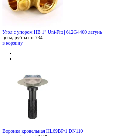
Угол с упором НВ 1" Uni-Fitt | 612G4400 латунь
цена, руб за шт
734
в корзину
Воронка кровельная HL69BP/1 DN110