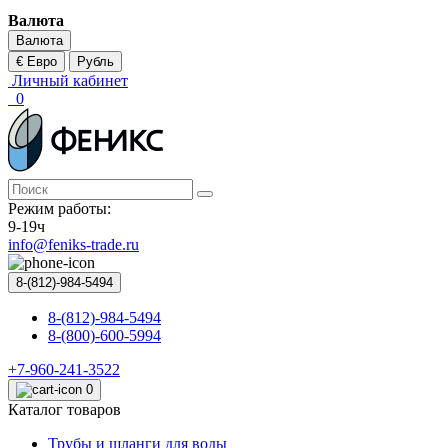
Валюта
Валюта
€ Евро
Рубль
Личный кабинет
0
Режим работы:
9-19ч
info@feniks-trade.ru
8-(812)-984-5494
8-(812)-984-5494
8-(800)-600-5994
+7-960-241-3522
0
Каталог товаров
Трубы и шланги для воды