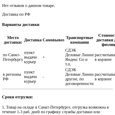
Нет отзывов о данном товаре.
Доставка по РФ
Варианты доставки
Стоимос
Место
Транспортные
Доставка
Самовывоз
доставки 
доставки:
компании
физли
СДЭК
пункт
по Санкт-
Деловые Линии
рассчитыва
выдачи
+
Петербургу
Яндекс Go и
в корзине
курьер
т.п.
СДЭК
пункт
в регионы
Деловые Линии
рассчитыва
выдачи
-
РФ
другие, по
в корзине
курьер
договоренности
Сроки отгрузки:
1. Товар на складе в Санкт-Петербурге, отгрузка возможна в
течение 1-3 раб. дней по графику службы доставки или