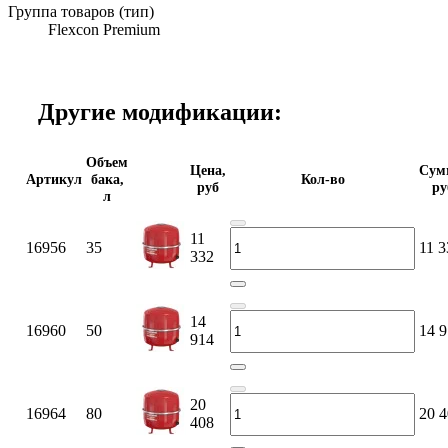
Группа товаров (тип)
Flexcon Premium
Другие модификации:
Объем
Цена,
Сум
Артикул
бака,
Кол-во
руб
ру
л
11
16956
35
11 3
332
14
16960
50
14 
914
20
16964
80
20 
408