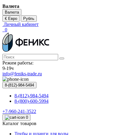
Валюта
Валюта
€ Евро
Рубль
Личный кабинет
0
Режим работы:
9-19ч
info@feniks-trade.ru
8-(812)-984-5494
8-(812)-984-5494
8-(800)-600-5994
+7-960-241-3522
0
Каталог товаров
Трубы и шланги для воды