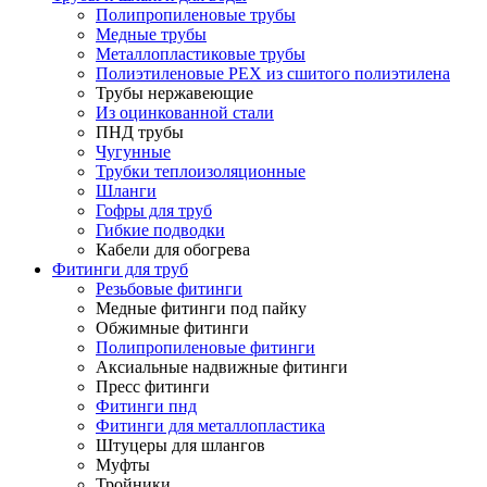
Полипропиленовые трубы
Медные трубы
Металлопластиковые трубы
Полиэтиленовые PEX из сшитого полиэтилена
Трубы нержавеющие
Из оцинкованной стали
ПНД трубы
Чугунные
Трубки теплоизоляционные
Шланги
Гофры для труб
Гибкие подводки
Кабели для обогрева
Фитинги для труб
Резьбовые фитинги
Медные фитинги под пайку
Обжимные фитинги
Полипропиленовые фитинги
Аксиальные надвижные фитинги
Пресс фитинги
Фитинги пнд
Фитинги для металлопластика
Штуцеры для шлангов
Муфты
Тройники