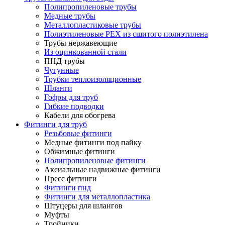
Полипропиленовые трубы
Медные трубы
Металлопластиковые трубы
Полиэтиленовые PEX из сшитого полиэтилена
Трубы нержавеющие
Из оцинкованной стали
ПНД трубы
Чугунные
Трубки теплоизоляционные
Шланги
Гофры для труб
Гибкие подводки
Кабели для обогрева
Фитинги для труб
Резьбовые фитинги
Медные фитинги под пайку
Обжимные фитинги
Полипропиленовые фитинги
Аксиальные надвижные фитинги
Пресс фитинги
Фитинги пнд
Фитинги для металлопластика
Штуцеры для шлангов
Муфты
Тройники