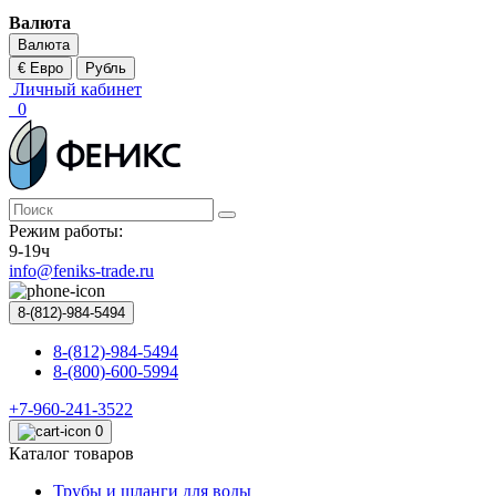
Валюта
Валюта
€ Евро
Рубль
Личный кабинет
0
Режим работы:
9-19ч
info@feniks-trade.ru
8-(812)-984-5494
8-(812)-984-5494
8-(800)-600-5994
+7-960-241-3522
0
Каталог товаров
Трубы и шланги для воды