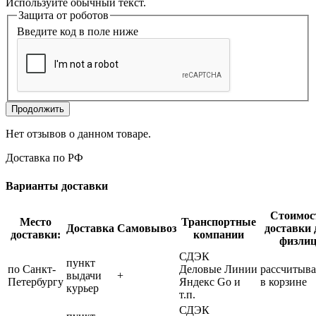
Используйте обычный текст.
Защита от роботов
Введите код в поле ниже
Продолжить
Нет отзывов о данном товаре.
Доставка по РФ
Варианты доставки
Стоимос
Место
Транспортные
Доставка
Самовывоз
доставки 
доставки:
компании
физли
СДЭК
пункт
по Санкт-
Деловые Линии
рассчитыва
выдачи
+
Петербургу
Яндекс Go и
в корзине
курьер
т.п.
СДЭК