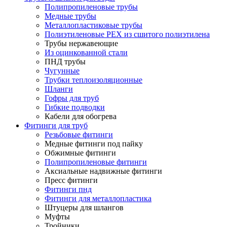
Полипропиленовые трубы
Медные трубы
Металлопластиковые трубы
Полиэтиленовые PEX из сшитого полиэтилена
Трубы нержавеющие
Из оцинкованной стали
ПНД трубы
Чугунные
Трубки теплоизоляционные
Шланги
Гофры для труб
Гибкие подводки
Кабели для обогрева
Фитинги для труб
Резьбовые фитинги
Медные фитинги под пайку
Обжимные фитинги
Полипропиленовые фитинги
Аксиальные надвижные фитинги
Пресс фитинги
Фитинги пнд
Фитинги для металлопластика
Штуцеры для шлангов
Муфты
Тройники