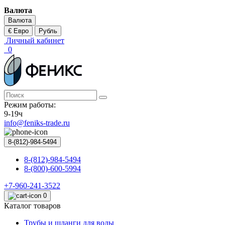
Валюта
Валюта
€ Евро
Рубль
Личный кабинет
0
Режим работы:
9-19ч
info@feniks-trade.ru
8-(812)-984-5494
8-(812)-984-5494
8-(800)-600-5994
+7-960-241-3522
0
Каталог товаров
Трубы и шланги для воды